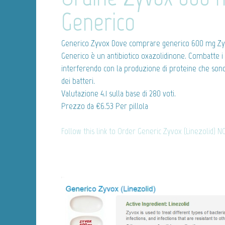
Generico
Generico Zyvox
Dove comprare generico 600 mg Zyv
Generico è un antibiotico oxazolidinone. Combatte i 
interferendo con la produzione di proteine che sono
dei batteri.
Valutazione
4.1
sulla base di
280
voti.
Prezzo da
€6.53
Per pillola
Follow this link to Order Generic Zyvox (Linezolid) N