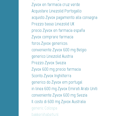
Zyvox en farmacia cruz verde
Acquistare Linezolid Portogallo
acquisto Zyvox pagamento alla consegna
Prezzo basso Linezolid UK
precio Zyvox en farmacia españa
Zyvox comprare farmacia
foros Zyvox genericos
conveniente Zyvox 600 mg Belgio
generico Linezolid Austria
Prezzo Zyvox Svezia
Zyvox 600 mg precio farmacia
Sconto Zyvox Inghilterra
generico do Zyvox em portugal
in linea 600 mg Zyvox Emirati Arabi Uniti
conveniente Zyvox 600 mg Svezia
Il costo di 600 mg Zyvox Australia
generic Colospa
bakkerijhabets.nl