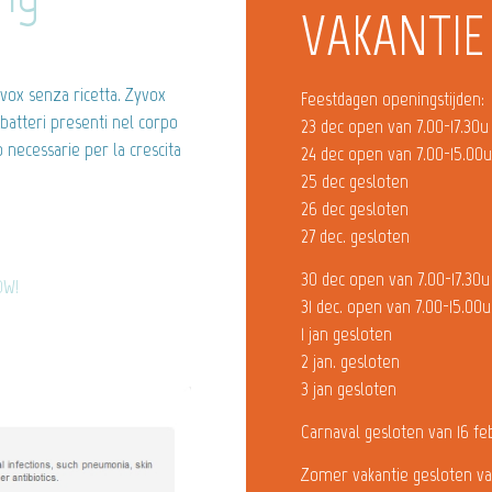
VAKANTIE
ox senza ricetta. Zyvox
Feestdagen openingstijden:
batteri presenti nel corpo
23 dec open van 7.00-17.30u
 necessarie per la crescita
24 dec open van 7.00-15.00
25 dec gesloten
26 dec gesloten
27 dec. gesloten
30 dec open van 7.00-17.30u
OW!
31 dec. open van 7.00-15.00u
1 jan gesloten
2 jan. gesloten
3 jan gesloten
Carnaval gesloten van 16 fe
Zomer vakantie gesloten va