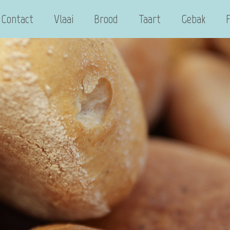
Contact
Vlaai
Brood
Taart
Gebak