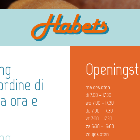
mg
Openingst
ordine di
ma gesloten
a ora e
di 7:00 – 17.30
wo 7:00 – 17.30
do 7:00 – 17.30
vr 7:00 – 17.30
za 6:30 – 16:00
mg
zo gesloten