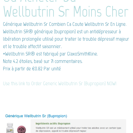
Wellbutrin Sr Moins Cher
Générique Wellbutrin Sr
Combien Ca Coute Wellbutrin Sr En Ligne.
Wellbutrin SR® générique (bupropion) est un antidépresseur à
libération prolongée utilisé pour traiter le trouble dépressif majeur
et le trouble affectif saisonnier.
*Wellbutrin SR® est fabriqué par GlaxoSmithKline.
Note
4.2
étoiles, basé sur
71
commentaires.
Prix à partir de
€0.82
Par unité
Use this link to Order Generic Wellbutrin Sr (Bupropion) NOW!