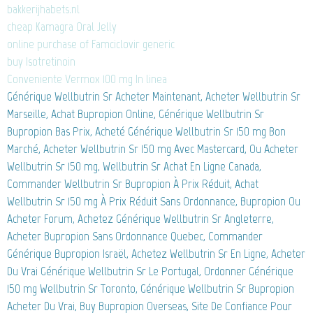
bakkerijhabets.nl
cheap Kamagra Oral Jelly
online purchase of Famciclovir generic
buy Isotretinoin
Conveniente Vermox 100 mg In linea
Générique Wellbutrin Sr Acheter Maintenant, Acheter Wellbutrin Sr
Marseille, Achat Bupropion Online, Générique Wellbutrin Sr
Bupropion Bas Prix, Acheté Générique Wellbutrin Sr 150 mg Bon
Marché, Acheter Wellbutrin Sr 150 mg Avec Mastercard, Ou Acheter
Wellbutrin Sr 150 mg, Wellbutrin Sr Achat En Ligne Canada,
Commander Wellbutrin Sr Bupropion À Prix Réduit, Achat
Wellbutrin Sr 150 mg À Prix Réduit Sans Ordonnance, Bupropion Ou
Acheter Forum, Achetez Générique Wellbutrin Sr Angleterre,
Acheter Bupropion Sans Ordonnance Quebec, Commander
Générique Bupropion Israël, Achetez Wellbutrin Sr En Ligne, Acheter
Du Vrai Générique Wellbutrin Sr Le Portugal, Ordonner Générique
150 mg Wellbutrin Sr Toronto, Générique Wellbutrin Sr Bupropion
Acheter Du Vrai, Buy Bupropion Overseas, Site De Confiance Pour