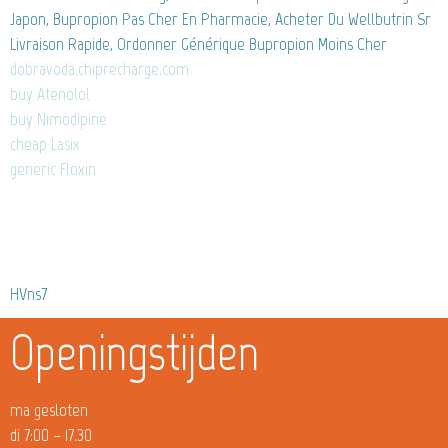
Japon, Bupropion Pas Cher En Pharmacie, Acheter Du Wellbutrin Sr
Livraison Rapide, Ordonner Générique Bupropion Moins Cher
dobravoda.chiprecharge.com
buy Atenolol
buy Nimodipine
cheap Lasix
generic Floxin
HVns7
Openingstijden
ma gesloten
di 7:00 – 17.30