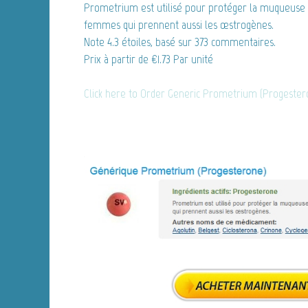
Prometrium est utilisé pour protéger la muqueuse d
femmes qui prennent aussi les œstrogènes.
Note
4.3
étoiles, basé sur
373
commentaires.
Prix à partir de
€1.73
Par unité
Click here to Order Generic Prometrium (Progeste