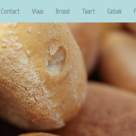
Contact
Vlaai
Brood
Taart
Gebak