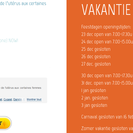
e l’utérus aux certaines
VAKANTIE
Feestdagen openingstijden:
23 dec open van 7.00-17.30u
rone) NOW!
24 dec open van 7.00-15.00
25 dec gesloten
26 dec gesloten
27 dec. gesloten
30 dec open van 7.00-17.30u
31 dec. open van 7.00-15.00u
1 jan gesloten
2 jan. gesloten
3 jan gesloten
Carnaval gesloten van 16 fe
Zomer vakantie gesloten va