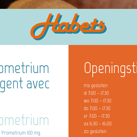
ometrium
Openingst
gent avec
ma gesloten
di 7:00 – 17.30
wo 7:00 – 17.30
do 7:00 – 17.30
ometrium
vr 7:00 – 17.30
za 6:30 – 16:00
zo gesloten
 Prometrium 100 mg.