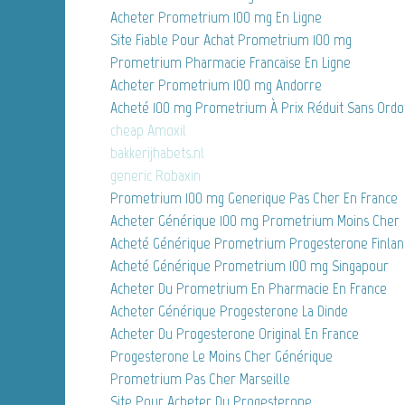
Acheter Prometrium 100 mg En Ligne
Site Fiable Pour Achat Prometrium 100 mg
Prometrium Pharmacie Francaise En Ligne
Acheter Prometrium 100 mg Andorre
Acheté 100 mg Prometrium À Prix Réduit Sans Ord
cheap Amoxil
bakkerijhabets.nl
generic Robaxin
Prometrium 100 mg Generique Pas Cher En France
Acheter Générique 100 mg Prometrium Moins Cher
Acheté Générique Prometrium Progesterone Finla
Acheté Générique Prometrium 100 mg Singapour
Acheter Du Prometrium En Pharmacie En France
Acheter Générique Progesterone La Dinde
Acheter Du Progesterone Original En France
Progesterone Le Moins Cher Générique
Prometrium Pas Cher Marseille
Site Pour Acheter Du Progesterone