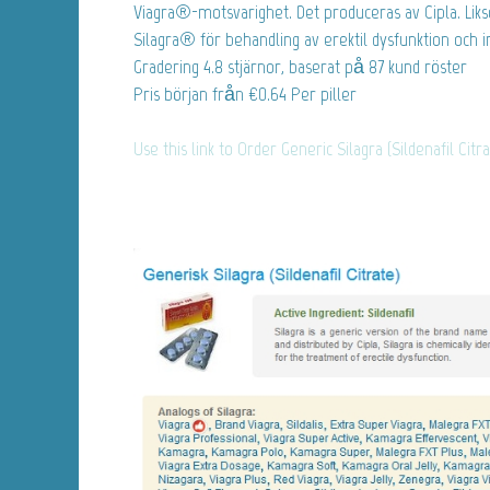
Viagra®-motsvarighet. Det produceras av Cipla. Li
Silagra® för behandling av erektil dysfunktion och 
Gradering
4.8
stjärnor, baserat på
87
kund röster
Pris början från
€0.64
Per piller
Use this link to Order Generic Silagra (Sildenafil Citr