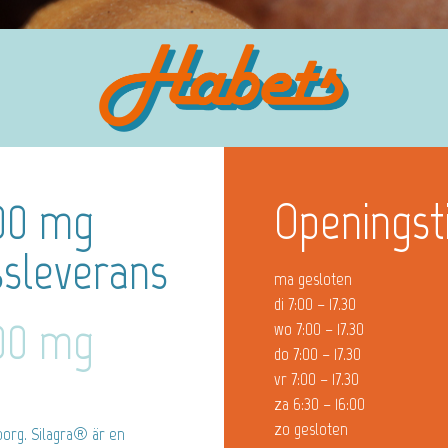
100 mg
Openingst
essleverans
ma gesloten
di 7:00 – 17.30
100 mg
wo 7:00 – 17.30
do 7:00 – 17.30
vr 7:00 – 17.30
za 6:30 – 16:00
zo gesloten
gborg. Silagra® är en