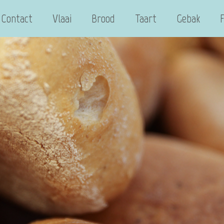
Contact
Vlaai
Brood
Taart
Gebak