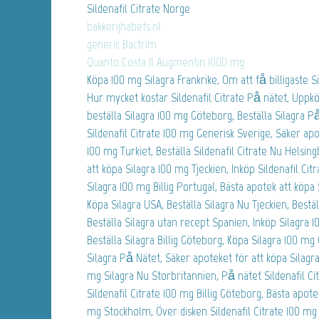
Sildenafil Citrate Norge
bakkerijhabets.nl
generic Bactrim
Quanto Costa Il Augmentin 1000 mg
Köpa 100 mg Silagra Frankrike, Om att få billigaste S
Hur mycket kostar Sildenafil Citrate På nätet, Uppkö
beställa Silagra 100 mg Göteborg, Beställa Silagra P
Sildenafil Citrate 100 mg Generisk Sverige, Säker apo
100 mg Turkiet, Beställa Sildenafil Citrate Nu Helsin
att köpa Silagra 100 mg Tjeckien, Inköp Sildenafil Citr
Silagra 100 mg Billig Portugal, Bästa apotek att köpa S
Köpa Silagra USA, Beställa Silagra Nu Tjeckien, Beställ
Beställa Silagra utan recept Spanien, Inköp Silagra 
Beställa Silagra Billig Göteborg, Köpa Silagra 100 mg
Silagra På Nätet, Säker apoteket för att köpa Silagra
mg Silagra Nu Storbritannien, På nätet Sildenafil Citr
Sildenafil Citrate 100 mg Billig Göteborg, Bästa apotek
mg Stockholm, Över disken Sildenafil Citrate 100 mg 