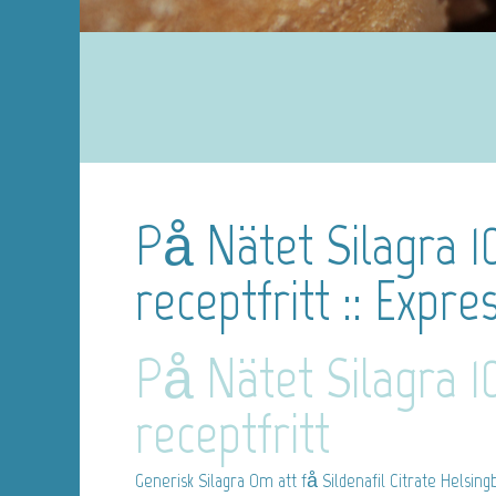
På Nätet Silagra 
receptfritt :: Expr
På Nätet Silagra 
receptfritt
Generisk Silagra
Om att få Sildenafil Citrate Helsin