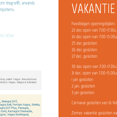
ksom Viagra®, används
VAKANTIE
impotens.
Feestdagen openingstijden:
23 dec open van 7.00-17.30u
ate) NOW!
24 dec open van 7.00-15.00
25 dec gesloten
26 dec gesloten
27 dec. gesloten
30 dec open van 7.00-17.30u
31 dec. open van 7.00-15.00u
1 jan gesloten
2 jan. gesloten
3 jan gesloten
Carnaval gesloten van 16 fe
Zomer vakantie gesloten va