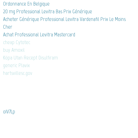
Ordonnance En Belgique
20 mg Professional Levitra Bas Prix Générique
Acheter Générique Professional Levitra Vardenafil Prix Le Moins
Cher
Achat Professional Levitra Mastercard
cheap Cytotec
buy Amoxil
Köpa Utan Recept Disulfiram
generic Plavix
hartsvillesc.gov
o1V7Lp