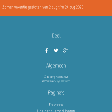
Zomer vakantie gesloten van 2 aug t/m 24 aug 2026
Deel
Algemeen
© Bakkerij Habets 2026
Website door
Zuyd Ontwerp
Pagina's
Facebook
Hoe het allemaal begon