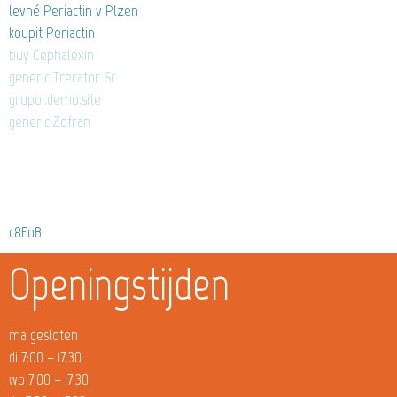
levné Periactin v Plzen
koupit Periactin
buy Cephalexin
generic Trecator Sc
grupo1.demo.site
generic Zofran
c8EoB
Openingstijden
ma gesloten
di 7:00 – 17.30
wo 7:00 – 17.30