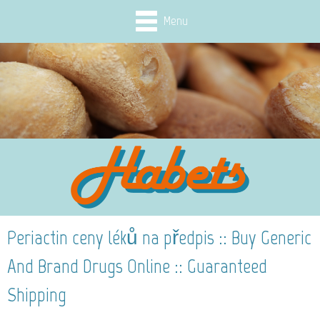
Menu
Periactin ceny léků na předpis :: Buy Generic
And Brand Drugs Online :: Guaranteed
Shipping