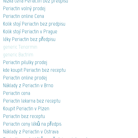
Nízká cena Periactin bez predpisu
Periactin volný prodej
Periactin online Cena
Kolik stojí Periactin bez predpisu
Kolik stojí Periactin v Prague
léky Periactin bez předpisu
generic Tenormin
generic Bactrim
Periactin pilulky prodej
kde koupit Periactin bez receptu
Periactin online prodej
Náklady z Periactin v Brno
Periactin cena
Periactin lekarna bez receptu
Koupit Periactin v Plzen
Periactin bez receptu
Periactin ceny léků na předpis
Náklady z Periactin v Ostrava