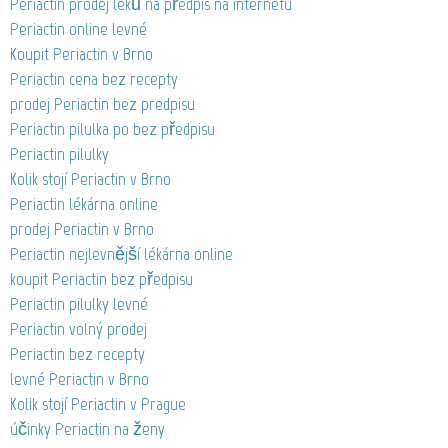
Periactin prodej léků na předpis na internetu
Periactin online levné
Koupit Periactin v Brno
Periactin cena bez recepty
prodej Periactin bez predpisu
Periactin pilulka po bez předpisu
Periactin pilulky
Kolik stojí Periactin v Brno
Periactin lékárna online
prodej Periactin v Brno
Periactin nejlevnější lékárna online
koupit Periactin bez předpisu
Periactin pilulky levné
Periactin volný prodej
Periactin bez recepty
levné Periactin v Brno
Kolik stojí Periactin v Prague
účinky Periactin na ženy