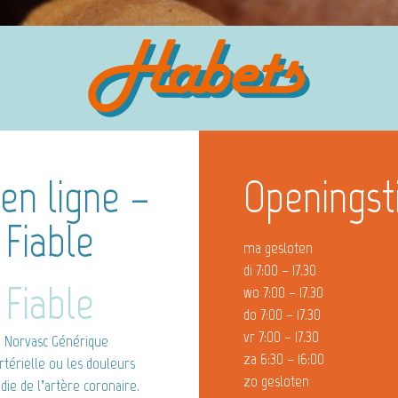
en ligne –
Openingst
Fiable
ma gesloten
di 7:00 – 17.30
Fiable
wo 7:00 – 17.30
do 7:00 – 17.30
vr 7:00 – 17.30
. Norvasc Générique
za 6:30 – 16:00
artérielle ou les douleurs
zo gesloten
die de l’artère coronaire.