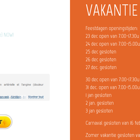
VAKANTIE
Feestdagen openingstijden:
ne) NOW!
23 dec open van 7.00-17.30u
24 dec open van 7.00-15.00
25 dec gesloten
26 dec gesloten
27 dec. gesloten
30 dec open van 7.00-17.30u
31 dec. open van 7.00-15.00u
1 jan gesloten
2 jan. gesloten
3 jan gesloten
Carnaval gesloten van 16 fe
Zomer vakantie gesloten va