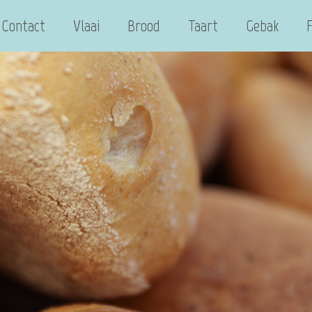
Contact
Vlaai
Brood
Taart
Gebak