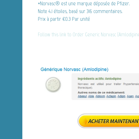
*Norvasc® est une marque déposée de Pfizer.
Note
4.1
étoiles, basé sur
316
commentaires.
Prix à partir
€0.3
Par unité
Follow this link to Order Generic Norvasc (Amlodipi