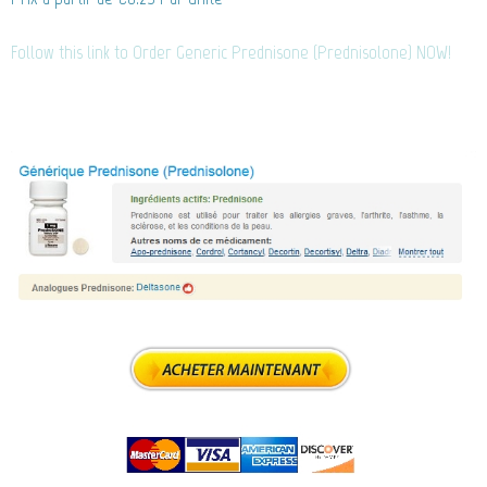
Follow this link to Order Generic Prednisone (Prednisolone) NOW!