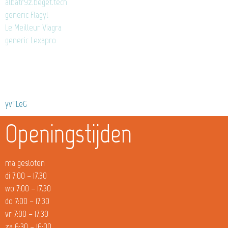
albatr9z.beget.tech
generic Flagyl
Le Meilleur Viagra
generic Lexapro
yvTLeG
Openingstijden
ma gesloten
di 7:00 – 17.30
wo 7:00 – 17.30
do 7:00 – 17.30
vr 7:00 – 17.30
za 6:30 – 16:00