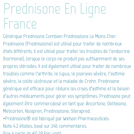
Prednisone En Ligne
France
Générique Prednisone
Combien Prednisolone Le Moins Cher.
Prednisone (Prednisolone) est utilisé pour traiter de nombreux
états différents. Il est utilisé pour traiter les troubles de l’endocrine
(hormonal), lorsque le corps ne produit pas suffisamment de ses
propres stéroïdes. Il est également utilisé pour traiter de nombreux
troubles comme l’arthrite, le lupus, le psoriasis sévère, l’asthme
sévère, la colite ulcéreuse et la maladie de Crohn. Prednisone
générique est efficace pour réduire les crises d’asthme et le besoin
d’autres médicaments pour gérer vos symptômes. Prednisone peut
également être commercialisé en tant que: Ancortone, Deltasone,
Meticorten, Nosipren, Prednisolone, Sterapred.
*Prednisone® est fabriqué par Watson Pharmaceuticals.
Note
4.2
étoiles, basé sur
246
commentaires.
Prix à partir de
€0.29
Par unité