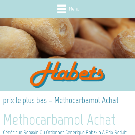
Menu
prix le plus bas – Methocarbamol Achat
Methocarbamol Achat
Générique Robaxin
Ou Ordonner Generique Robaxin A Prix Reduit.