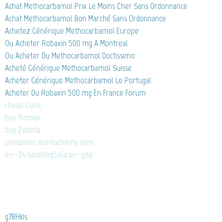
Achat Methocarbamol Prix Le Moins Cher Sans Ordonnance
Achat Methocarbamol Bon Marché Sans Ordonnance
Achetez Générique Methocarbamol Europe
Ou Acheter Robaxin 500 mg A Montreal
Ou Acheter Du Methocarbamol Doctissimo
Acheté Générique Methocarbamol Suisse
Acheter Générique Methocarbamol Le Portugal
Acheter Du Robaxin 500 mg En France Forum
cheap Cialis
buy Flomax
buy Zebeta
olihsolihin.alshifacharity.com
xn--24-6kce9aq5c6d.xn--p1ai
g7BHk1s