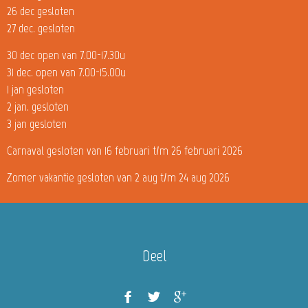
26 dec gesloten
27 dec. gesloten
30 dec open van 7.00-17.30u
31 dec. open van 7.00-15.00u
1 jan gesloten
2 jan. gesloten
3 jan gesloten
Carnaval gesloten van 16 februari t/m 26 februari 2026
Zomer vakantie gesloten van 2 aug t/m 24 aug 2026
Deel