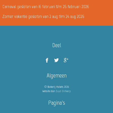
Carnaval gesloten van 16 februari t/m 26 februari 2026
Zomer vakantie gesloten van 2 aug t/m 24 aug 2026
Deel
Algemeen
© Bakkerij Habets 2026
Website door
Zuyd Ontwerp
Pagina's