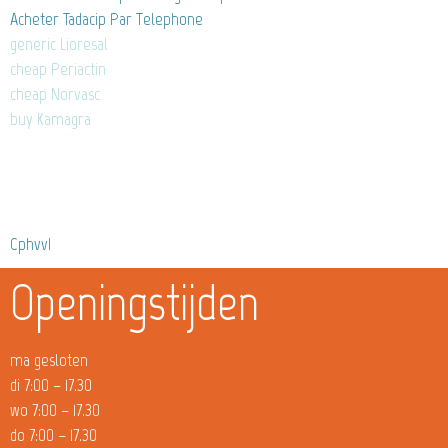
Acheter Tadacip Par Telephone
generic Lioresal
cheap Periactin
cheap Norvasc
buy Kamagra
CphvvI
Openingstijden
ma gesloten
di 7:00 – 17.30
wo 7:00 – 17.30
do 7:00 – 17.30