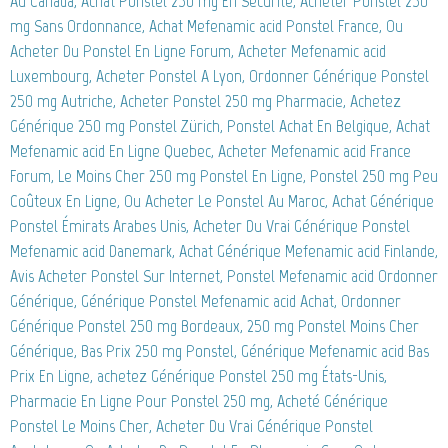
Au Canada, Achat Ponstel 250 mg En Securite, Acheter Ponstel 250
mg Sans Ordonnance, Achat Mefenamic acid Ponstel France, Ou
Acheter Du Ponstel En Ligne Forum, Acheter Mefenamic acid
Luxembourg, Acheter Ponstel A Lyon, Ordonner Générique Ponstel
250 mg Autriche, Acheter Ponstel 250 mg Pharmacie, Achetez
Générique 250 mg Ponstel Zürich, Ponstel Achat En Belgique, Achat
Mefenamic acid En Ligne Quebec, Acheter Mefenamic acid France
Forum, Le Moins Cher 250 mg Ponstel En Ligne, Ponstel 250 mg Peu
Coûteux En Ligne, Ou Acheter Le Ponstel Au Maroc, Achat Générique
Ponstel Émirats Arabes Unis, Acheter Du Vrai Générique Ponstel
Mefenamic acid Danemark, Achat Générique Mefenamic acid Finlande,
Avis Acheter Ponstel Sur Internet, Ponstel Mefenamic acid Ordonner
Générique, Générique Ponstel Mefenamic acid Achat, Ordonner
Générique Ponstel 250 mg Bordeaux, 250 mg Ponstel Moins Cher
Générique, Bas Prix 250 mg Ponstel, Générique Mefenamic acid Bas
Prix En Ligne, achetez Générique Ponstel 250 mg États-Unis,
Pharmacie En Ligne Pour Ponstel 250 mg, Acheté Générique
Ponstel Le Moins Cher, Acheter Du Vrai Générique Ponstel