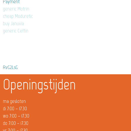
Payment
generic Motrin
cheap Moduretic
buy Januvia
generic Ceftin
RvG2LsG
Openingstijden
ma gesloten
di 7:00 – 17.30
wo 7:00 – 17.30
do 7:00 – 17.30
vr 7:00 – 17.30