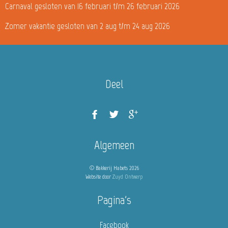
Carnaval gesloten van 16 februari t/m 26 februari 2026
Zomer vakantie gesloten van 2 aug t/m 24 aug 2026
Deel
Algemeen
© Bakkerij Habets 2026
Website door
Zuyd Ontwerp
Pagina's
Facebook