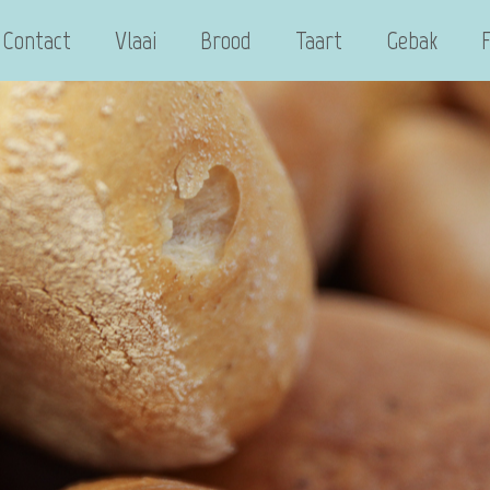
Contact
Vlaai
Brood
Taart
Gebak