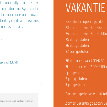
t is normally produced by
VAKANTIE
d metabolism. Synthroid is
 this hormone on its own.
ibed by medical physicians
Feestdagen openingstijden:
xin, Levothroid,
23 dec open van 7.00-17.30u
24 dec open van 7.00-15.00
s.
25 dec gesloten
26 dec gesloten
27 dec. gesloten
30 dec open van 7.00-17.30u
roxine) NOW!
31 dec. open van 7.00-15.00u
1 jan gesloten
2 jan. gesloten
3 jan gesloten
Carnaval gesloten van 16 fe
Zomer vakantie gesloten va