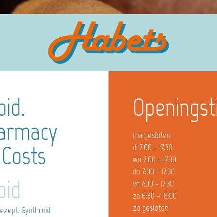
oid.
Openingst
harmacy
ma gesloten
 Costs
di 7:00 – 17.30
wo 7:00 – 17.30
do 7:00 – 17.30
oid
vr 7:00 – 17.30
za 6:30 – 16:00
zo gesloten
ezept. Synthroid