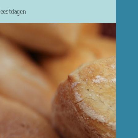
Feestdagen