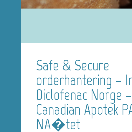
Safe & Secure
orderhantering –
Diclofenac Norge –
Canadian Apotek P
NA�tet