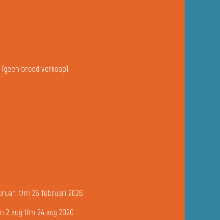
u (geen brood verkoop)
bruari t/m 26 februari 2026
n 2 aug t/m 24 aug 2026