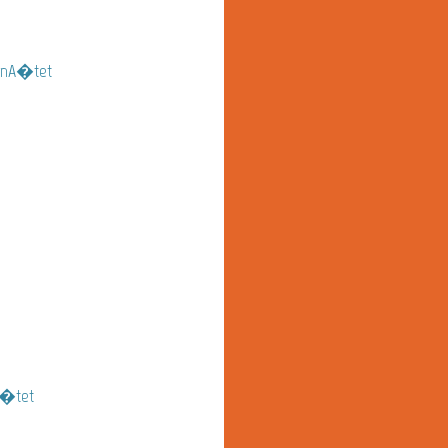
? nA�tet
A�tet