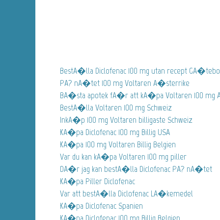
BestA�lla Diclofenac 100 mg utan recept GA�tebo
PA? nA�tet 100 mg Voltaren A�sterrike
BA�sta apotek fA�r att kA�pa Voltaren 100 mg 
BestA�lla Voltaren 100 mg Schweiz
InkA�p 100 mg Voltaren billigaste Schweiz
KA�pa Diclofenac 100 mg Billig USA
KA�pa 100 mg Voltaren Billig Belgien
Var du kan kA�pa Voltaren 100 mg piller
DA�r jag kan bestA�lla Diclofenac PA? nA�tet
KA�pa Piller Diclofenac
Var att bestA�lla Diclofenac LA�kemedel
KA�pa Diclofenac Spanien
KA�pa Diclofenac 100 mg Billig Belgien