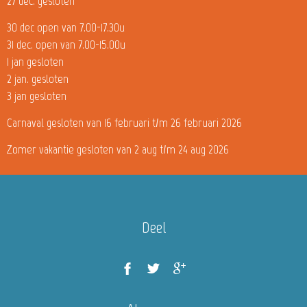
27 dec. gesloten
30 dec open van 7.00-17.30u
31 dec. open van 7.00-15.00u
1 jan gesloten
2 jan. gesloten
3 jan gesloten
Carnaval gesloten van 16 februari t/m 26 februari 2026
Zomer vakantie gesloten van 2 aug t/m 24 aug 2026
Deel