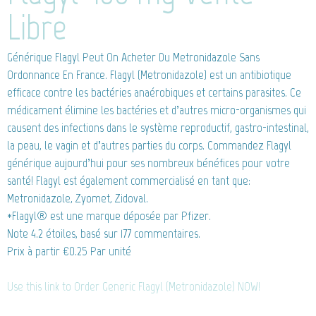
Libre
Générique Flagyl
Peut On Acheter Du Metronidazole Sans
Ordonnance En France. Flagyl (Metronidazole) est un antibiotique
efficace contre les bactéries anaérobiques et certains parasites. Ce
médicament élimine les bactéries et d’autres micro-organismes qui
causent des infections dans le système reproductif, gastro-intestinal,
la peau, le vagin et d’autres parties du corps. Commandez Flagyl
générique aujourd’hui pour ses nombreux bénéfices pour votre
santé! Flagyl est également commercialisé en tant que:
Metronidazole, Zyomet, Zidoval.
*Flagyl® est une marque déposée par Pfizer.
Note
4.2
étoiles, basé sur
177
commentaires.
Prix à partir
€0.25
Par unité
Use this link to Order Generic Flagyl (Metronidazole) NOW!