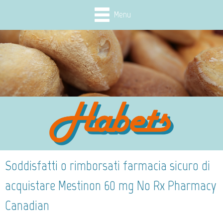
Menu
Soddisfatti o rimborsati farmacia sicuro di
acquistare Mestinon 60 mg No Rx Pharmacy
Canadian