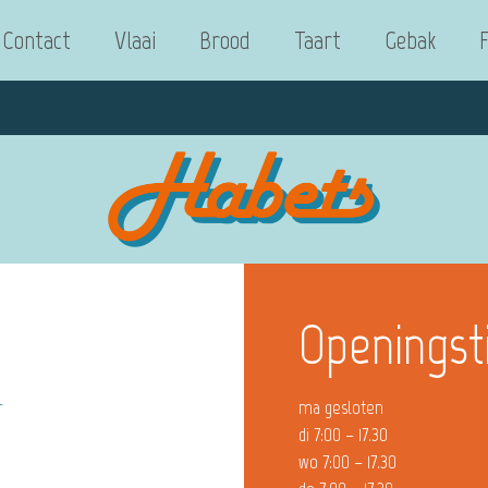
Contact
Vlaai
Brood
Taart
Gebak
Openingst
r
ma gesloten
di 7:00 – 17.30
wo 7:00 – 17.30