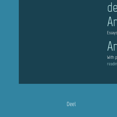
de
An
Essays
An
With p
readi
Deel