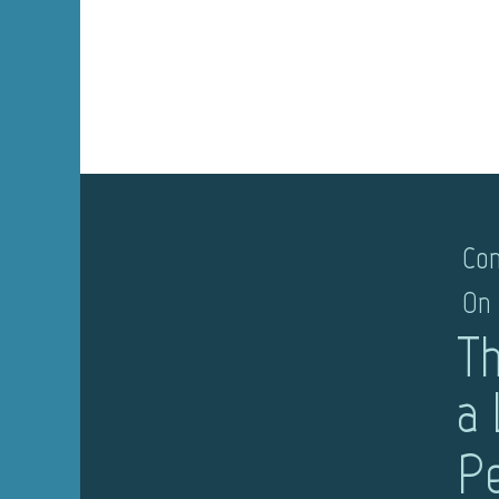
Con
On 
Th
a 
Pe