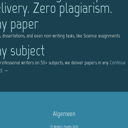
livery. Zero plagiarism.
y paper
, dissertations, and even non-writing tasks, like Science assignments
y subject
rofessional writers on 50+ subjects, we deliver papers in any
Continue
ng
→
Algemeen
© Bakkerij Habets 2026