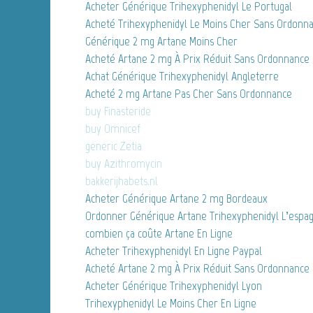
Acheter Générique Trihexyphenidyl Le Portugal
Acheté Trihexyphenidyl Le Moins Cher Sans Ordonn
Générique 2 mg Artane Moins Cher
Acheté Artane 2 mg À Prix Réduit Sans Ordonnance
Achat Générique Trihexyphenidyl Angleterre
Acheté 2 mg Artane Pas Cher Sans Ordonnance
buy Finasteride
buy Omnicef
generic Zetia
buy Azithromycin
bakkerijhabets.nl
Acheter Générique Artane 2 mg Bordeaux
Ordonner Générique Artane Trihexyphenidyl L’espa
combien ça coûte Artane En Ligne
Acheter Trihexyphenidyl En Ligne Paypal
Acheté Artane 2 mg À Prix Réduit Sans Ordonnance
Acheter Générique Trihexyphenidyl Lyon
Trihexyphenidyl Le Moins Cher En Ligne