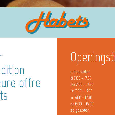
r
Openingst
dition
ma gesloten
ure offre
di 7:00 – 17.30
wo 7:00 – 17.30
ts
do 7:00 – 17.30
vr 7:00 – 17.30
za 6:30 – 16:00
zo gesloten