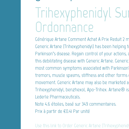
Trihexyphenidyl Su
Ordonnance
Générique Artane
Comment Achat A Prix Reduit 2 mg
Generic Artane (Trihexyphenidyl) has been helping t
Parkinson’s disease. Regain control of your actions,
this debilitating disease with Generic Artane. Gener
most common symptoms associated with Parkinson’s 
tremors, muscle spasms, stiffness and other forms 
movement. Generic Artane may also be marketed as:
Trihexyphenidyl, benzhexol, Apo-Trihex. Artane® is
Lederle Pharmaceuticals.
Note
4.6
étoiles, basé sur
349
commentaires.
Prix à partir de
€0.41
Par unité
Use this link to Order Generic Artane (Trihexyphenid