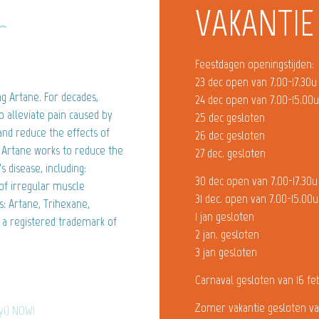
VAKANTIE
r
Feestdagen openingstijden:
23 dec open van 7.00-17.30u
 Artane. For decades,
24 dec open van 7.00-15.00
o alleviate pain caused by
25 dec gesloten
 and reduce the effects of
26 dec gesloten
ic Artane works to reduce the
27 dec. gesloten
disease, including:
30 dec open van 7.00-17.30u
of irregular muscle
31 dec. open van 7.00-15.00u
 Artane, Trihexane,
1 jan gesloten
 a registered trademark of
2 jan. gesloten
3 jan gesloten
Carnaval gesloten van 16 fe
Zomer vakantie gesloten va
yl) NOW!