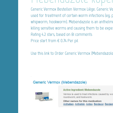
Generic Vermox
Bestellen Vermox Liège. Generic V
used for treatment of certain worm infections (eg
whipworm, hookworm). Mebendazole is an anthelmint
killing sensitive worms and causing them to be expe
Rating
4.2
stars, based on
81
comments
Price start from
€ 0.74
Per pil
Use this link to Order Generic Vermox (Mebendazol