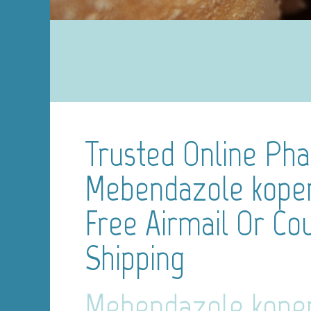
Trusted Online Ph
Mebendazole kopen
Free Airmail Or Cou
Shipping
Mebendazole kopen