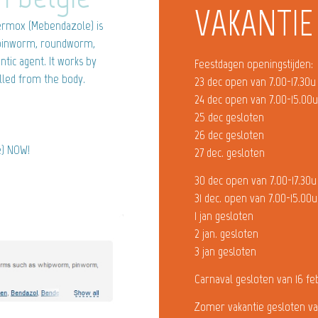
VAKANTIE
ermox (Mebendazole) is
, pinworm, roundworm,
ic agent. It works by
Feestdagen openingstijden:
lled from the body.
23 dec open van 7.00-17.30u
24 dec open van 7.00-15.00
25 dec gesloten
26 dec gesloten
e) NOW!
27 dec. gesloten
30 dec open van 7.00-17.30u
31 dec. open van 7.00-15.00u
1 jan gesloten
2 jan. gesloten
3 jan gesloten
Carnaval gesloten van 16 fe
Zomer vakantie gesloten va