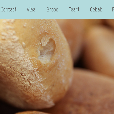
Contact
Vlaai
Brood
Taart
Gebak