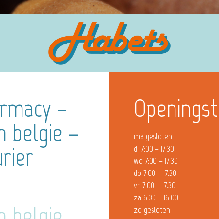
armacy –
Openingst
 belgie –
ma gesloten
rier
di 7:00 – 17.30
wo 7:00 – 17.30
do 7:00 – 17.30
vr 7:00 – 17.30
za 6:30 – 16:00
 belgie
zo gesloten