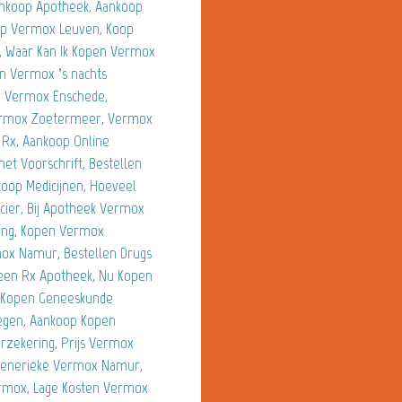
nkoop Apotheek, Aankoop
op Vermox Leuven, Koop
 Waar Kan Ik Kopen Vermox
n Vermox ’s nachts
e Vermox Enschede,
ermox Zoetermeer, Vermox
Rx, Aankoop Online
t Voorschrift, Bestellen
op Medicijnen, Hoeveel
ier, Bij Apotheek Vermox
ing, Kopen Vermox
ox Namur, Bestellen Drugs
en Rx Apotheek, Nu Kopen
, Kopen Geneeskunde
egen, Aankoop Kopen
zekering, Prijs Vermox
Generieke Vermox Namur,
rmox, Lage Kosten Vermox