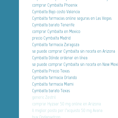
comprar Cymbalta Phoenix
Cymbalta Bajo costo Valencia
Cymbalta farmacias online seguras en Las Vegas
Cymbalta barato Tenerife
comprar Cymbalta en Mexico
precio Cymbalta Madrid
Cymbalta farmacia Zaragoza
se puede comprar Cymbalta sin receta en Arizona
Cymbalta Dónde ordenar en línea
se puede comprar Cymbalta sin receta en New Mex
Cymbalta Precio Texas
Cymbalta farmacia Orlando
Cymbalta farmacia Miami
Cymbalta barato Texas
generic Zestril
comprar Hyzaar 50 mg online en Arizona
Il miglior posto per l’acquisto 50 mg Avana
buy Ondansetron