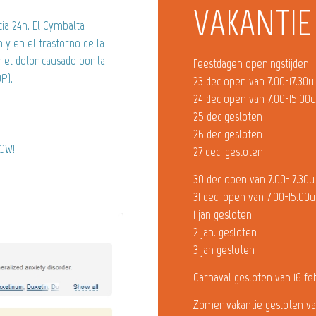
VAKANTIE
cia 24h. El Cymbalta
n y en el trastorno de la
r el dolor causado por la
Feestdagen openingstijden:
P).
23 dec open van 7.00-17.30u
24 dec open van 7.00-15.00
25 dec gesloten
26 dec gesloten
NOW!
27 dec. gesloten
30 dec open van 7.00-17.30u
31 dec. open van 7.00-15.00u
1 jan gesloten
2 jan. gesloten
3 jan gesloten
Carnaval gesloten van 16 fe
Zomer vakantie gesloten va