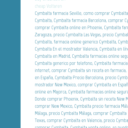
cheap Voltaren
Cymbalta farmacia Seville, como comprar Cymbalta
Cymbalta, Cymbalta farmacia Barcelona, comprar Cy
comprar Cymbalta online en Phoenix, Cymbalta far
Zaragoza, precio Cymbalta Las Vegas, precio Cymbal
Cymbalta, farmacia online generico Cymbalta, Cymb
Cymbalta En el mostrador Valencia, Cymbalta en lín
Cymbalta en Madrid, Cymbalta farmacias online seg
Cymbalta generico por telefono, Cymbalta farmaci
internet, comprar Cymbalta sin receta en farmacia
en España, Cymbalta Precio Barcelona, precio Cymba
mostrador New Mexico, comprar Cymbalta en Espa
online en Majorca, Cymbalta farmacias online segur
Donde comprar Phoenix, Cymbalta sin receta New 
comprar New Mexico, Cymbalta precio farmacia Mál
Málaga, precio Cymbalta Málaga, comprar Cymbalta 
Texas, comprar Cymbalta en Valencia, precio Cymb
comprar Cymbalta, Cymbalta venta online, se pued