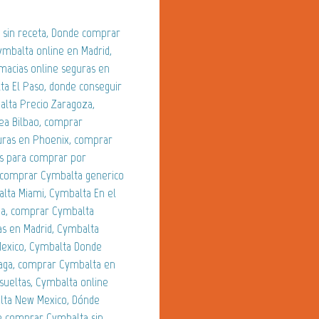
 sin receta, Donde comprar
mbalta online en Madrid,
macias online seguras en
ta El Paso, donde conseguir
alta Precio Zaragoza,
ea Bilbao, comprar
uras en Phoenix, comprar
as para comprar por
, comprar Cymbalta generico
lta Miami, Cymbalta En el
ña, comprar Cymbalta
as en Madrid, Cymbalta
Mexico, Cymbalta Donde
aga, comprar Cymbalta en
sueltas, Cymbalta online
alta New Mexico, Dónde
e comprar Cymbalta sin