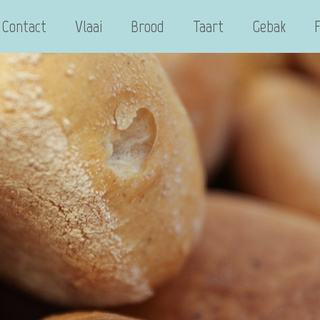
Contact
Vlaai
Brood
Taart
Gebak