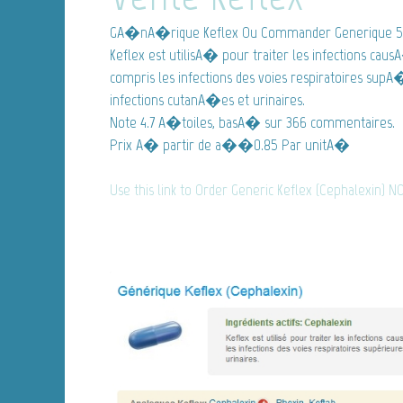
GA�nA�rique Keflex
Ou Commander Generique 50
Keflex est utilisA� pour traiter les infections ca
compris les infections des voies respiratoires supA�r
infections cutanA�es et urinaires.
Note
4.7
A�toiles, basA� sur
366
commentaires.
Prix A� partir de
a��0.85
Par unitA�
Use this link to Order Generic Keflex (Cephalexin) N