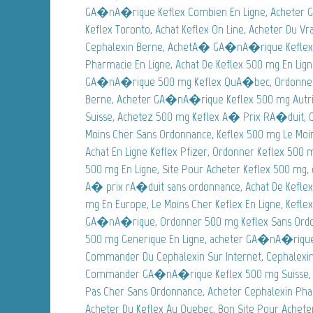
GA�nA�rique Keflex Combien En Ligne, Achete
Keflex Toronto, Achat Keflex On Line, Acheter Du 
Cephalexin Berne, AchetA� GA�nA�rique Keflex A
Pharmacie En Ligne, Achat De Keflex 500 mg En Li
GA�nA�rique 500 mg Keflex QuA�bec, Ordonne
Berne, Acheter GA�nA�rique Keflex 500 mg Autr
Suisse, Achetez 500 mg Keflex A� Prix RA�duit,
Moins Cher Sans Ordonnance, Keflex 500 mg Le M
Achat En Ligne Keflex Pfizer, Ordonner Keflex 500
500 mg En Ligne, Site Pour Acheter Keflex 500 mg,
A� prix rA�duit sans ordonnance, Achat De Kefle
mg En Europe, Le Moins Cher Keflex En Ligne, Kefl
GA�nA�rique, Ordonner 500 mg Keflex Sans Ordon
500 mg Generique En Ligne, acheter GA�nA�rique 
Commander Du Cephalexin Sur Internet, Cephalexin
Commander GA�nA�rique Keflex 500 mg Suisse, 
Pas Cher Sans Ordonnance, Acheter Cephalexin Pha
Acheter Du Keflex Au Quebec, Bon Site Pour Achete