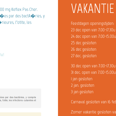
VAKANTIE
0 mg Keflex Pas Cher.
usA�es par des bactA�ries, y
ieures, l’otite, les
Feestdagen openingstijden:
23 dec open van 7.00-17.30u
24 dec open van 7.00-15.00
25 dec gesloten
26 dec gesloten
OW!
27 dec. gesloten
30 dec open van 7.00-17.30u
31 dec. open van 7.00-15.00u
1 jan gesloten
2 jan. gesloten
3 jan gesloten
Carnaval gesloten van 16 fe
Zomer vakantie gesloten va