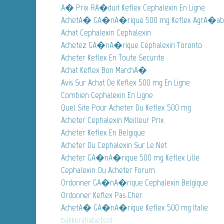
A� Prix RA�duit Keflex Cephalexin En Ligne
AchetA� GA�nA�rique 500 mg Keflex AgrA�ab
Achat Cephalexin Cephalexin
Achetez GA�nA�rique Cephalexin Toronto
Acheter Keflex En Toute Securite
Achat Keflex Bon MarchA�
Avis Sur Achat De Keflex 500 mg En Ligne
Combien Cephalexin En Ligne
Quel Site Pour Acheter Du Keflex 500 mg
Acheter Cephalexin Meilleur Prix
Acheter Keflex En Belgique
Acheter Du Cephalexin Sur Le Net
Acheter GA�nA�rique 500 mg Keflex Lille
Cephalexin Ou Acheter Forum
Ordonner GA�nA�rique Cephalexin Belgique
Ordonner Keflex Pas Cher
AchetA� GA�nA�rique Keflex 500 mg Italie
bakkerijhabets.nl