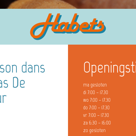
ison dans
Openingst
as De
ma gesloten
ur
di 7:00 – 17.30
wo 7:00 – 17.30
do 7:00 – 17.30
vr 7:00 – 17.30
za 6:30 – 16:00
zo gesloten