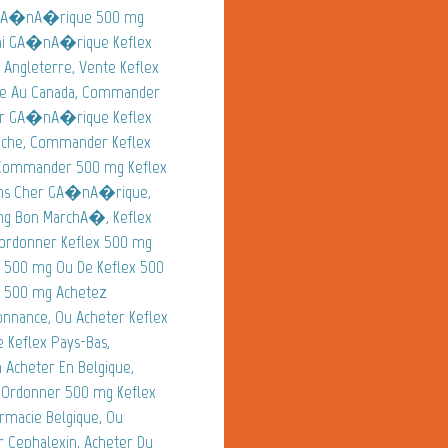
r GA�nA�rique 500 mg
Vrai GA�nA�rique Keflex
ngleterre, Vente Keflex
gne Au Canada, Commander
r GA�nA�rique Keflex
iche, Commander Keflex
 Commander 500 mg Keflex
oins Cher GA�nA�rique,
 mg Bon MarchA�, Keflex
 ordonner Keflex 500 mg
x 500 mg Ou De Keflex 500
ex 500 mg Achetez
nance, Ou Acheter Keflex
Keflex Pays-Bas,
 Acheter En Belgique,
Ordonner 500 mg Keflex
rmacie Belgique, Ou
r Cephalexin, Acheter Du