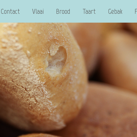
Contact
Vlaai
Brood
Taart
Gebak