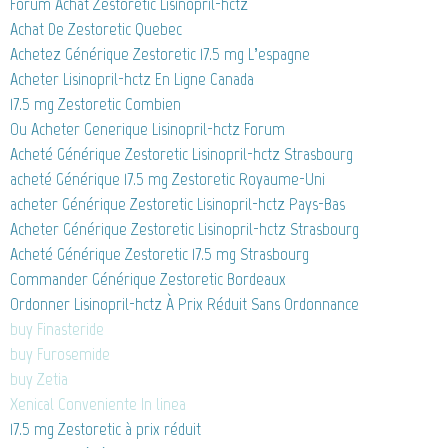
Forum Achat Zestoretic Lisinopril-hctz
Achat De Zestoretic Quebec
Achetez Générique Zestoretic 17.5 mg L’espagne
Acheter Lisinopril-hctz En Ligne Canada
17.5 mg Zestoretic Combien
Ou Acheter Generique Lisinopril-hctz Forum
Acheté Générique Zestoretic Lisinopril-hctz Strasbourg
acheté Générique 17.5 mg Zestoretic Royaume-Uni
acheter Générique Zestoretic Lisinopril-hctz Pays-Bas
Acheter Générique Zestoretic Lisinopril-hctz Strasbourg
Acheté Générique Zestoretic 17.5 mg Strasbourg
Commander Générique Zestoretic Bordeaux
Ordonner Lisinopril-hctz À Prix Réduit Sans Ordonnance
buy Finasteride
buy Furosemide
buy Zetia
Xenical Conveniente In linea
17.5 mg Zestoretic à prix réduit