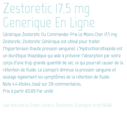
Zestoretic 17.5 mg
Generique En Ligne
Générique Zestoretic
Ou Commander Prix Le Moins Cher 17.5 mg
Zestoretic. Zestoretic Générique est utilisé pour traiter
l’hypertension (haute pression sanguine). L’Hydrochlorothiazide est
un diurétique thiazidique qui aide à prévenir l’absorption par votre
corps d’une trop grande quantité de sel, ce qui pourrait causer de la
rétention de fluide. Le Lisinopril diminue la pression sanguine et
soulage également les symptômes de la rétention de fluide.
Note
4.4
étoiles, basé sur
291
commentaires.
Prix à partir
€0.89
Par unité
Use this link to Order Generic Zestoretic (Lisinopril-hctz) NOW!