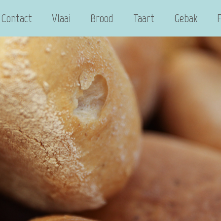
Contact
Vlaai
Brood
Taart
Gebak