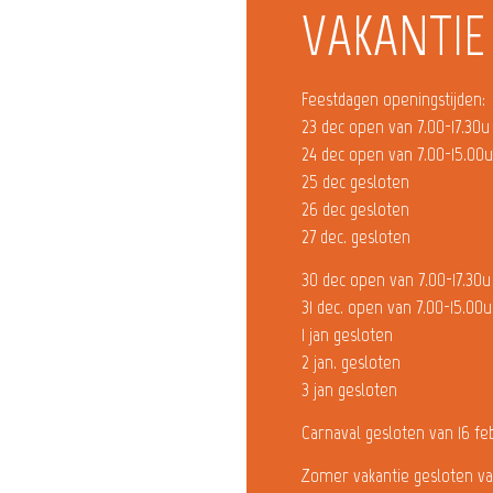
VAKANTIE
Feestdagen openingstijden:
23 dec open van 7.00-17.30u
24 dec open van 7.00-15.00
25 dec gesloten
26 dec gesloten
27 dec. gesloten
30 dec open van 7.00-17.30u
31 dec. open van 7.00-15.00u
1 jan gesloten
2 jan. gesloten
3 jan gesloten
Carnaval gesloten van 16 fe
Zomer vakantie gesloten va