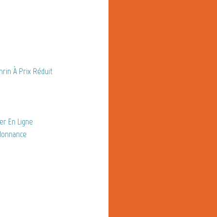
rin À Prix Réduit
er En Ligne
donnance