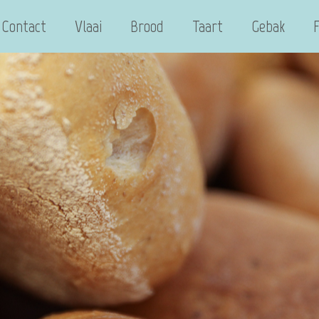
Contact
Vlaai
Brood
Taart
Gebak