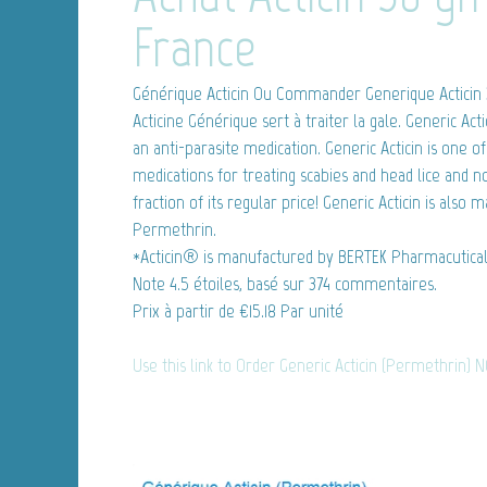
France
Générique Acticin
Ou Commander Generique Acticin 
Acticine Générique sert à traiter la gale. Generic Acti
an anti-parasite medication. Generic Acticin is one 
medications for treating scabies and head lice and n
fraction of its regular price! Generic Acticin is also 
Permethrin.
*Acticin® is manufactured by BERTEK Pharmacuticals
Note
4.5
étoiles, basé sur
374
commentaires.
Prix à partir de
€15.18
Par unité
Use this link to Order Generic Acticin (Permethrin) 