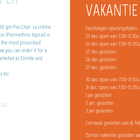
VAKANTIE
30 gm Pas Cher. La crème
Feestdagen openingstijden:
cin (Permethrin topical) is
23 dec open van 7.00-17.30u
of the most prescribed
24 dec open van 7.00-15.00
ow you can order it for a
25 dec gesloten
marketed as Elimite and
26 dec gesloten
27 dec. gesloten
 Inc.
30 dec open van 7.00-17.30u
31 dec. open van 7.00-15.00u
1 jan gesloten
2 jan. gesloten
NOW!
3 jan gesloten
Carnaval gesloten van 16 fe
Zomer vakantie gesloten va