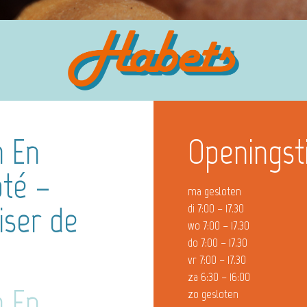
m En
Openingst
pté –
ma gesloten
iser de
di 7:00 – 17.30
wo 7:00 – 17.30
do 7:00 – 17.30
vr 7:00 – 17.30
za 6:30 – 16:00
m En
zo gesloten