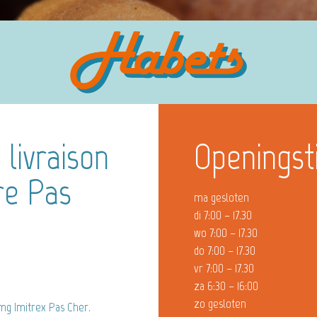
 livraison
Openingst
re Pas
ma gesloten
di 7:00 – 17.30
wo 7:00 – 17.30
do 7:00 – 17.30
vr 7:00 – 17.30
za 6:30 – 16:00
zo gesloten
 Imitrex Pas Cher.