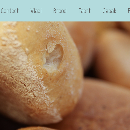
Contact
Vlaai
Brood
Taart
Gebak