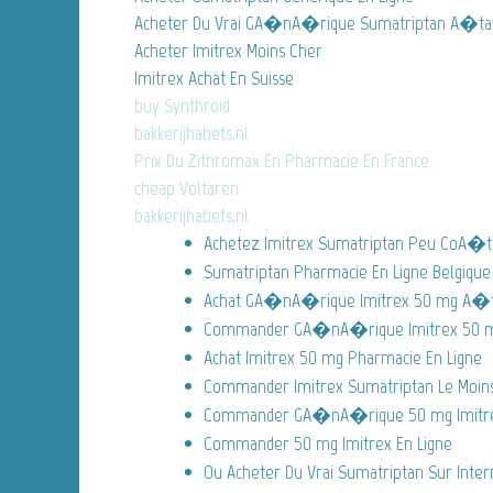
Acheter Du Vrai GA�nA�rique Sumatriptan A�tat
Acheter Imitrex Moins Cher
Imitrex Achat En Suisse
buy Synthroid
bakkerijhabets.nl
Prix Du Zithromax En Pharmacie En France
cheap Voltaren
bakkerijhabets.nl
Achetez Imitrex Sumatriptan Peu CoA�
Sumatriptan Pharmacie En Ligne Belgique
Achat GA�nA�rique Imitrex 50 mg A�ta
Commander GA�nA�rique Imitrex 50 
Achat Imitrex 50 mg Pharmacie En Ligne
Commander Imitrex Sumatriptan Le Moin
Commander GA�nA�rique 50 mg Imitre
Commander 50 mg Imitrex En Ligne
Ou Acheter Du Vrai Sumatriptan Sur Inter