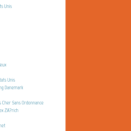
s Unis
teux
ts Unis
mg Danemark
s Cher Sans Ordonnance
x ZA?rich
net