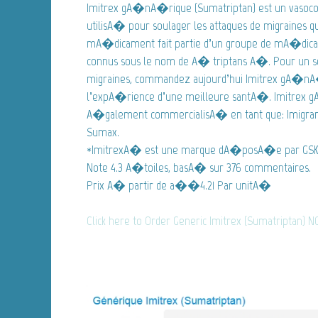
Imitrex gA�nA�rique (Sumatriptan) est un vasoc
utilisA� pour soulager les attaques de migraines qu
mA�dicament fait partie d’un groupe de mA�di
connus sous le nom de A� triptans A�. Pour un s
migraines, commandez aujourd’hui Imitrex gA�nA�
l’expA�rience d’une meilleure santA�. Imitrex
A�galement commercialisA� en tant que: Imigran,
Sumax.
*ImitrexA� est une marque dA�posA�e par GSK
Note
4.3
A�toiles, basA� sur
376
commentaires.
Prix A� partir de
a��4.21
Par unitA�
Click here to Order Generic Imitrex (Sumatriptan) N