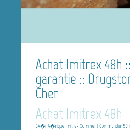
Achat Imitrex 48h ::
garantie :: Drugsto
Cher
Achat Imitrex 48h
GA�nA�rique Imitrex
Comment Commander 50 mg