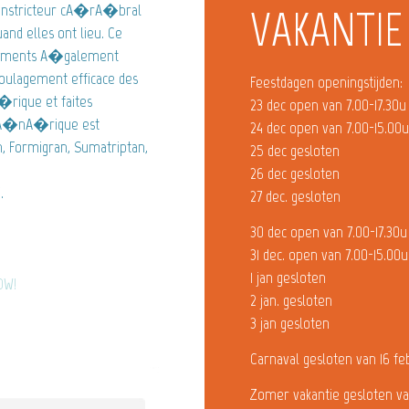
onstricteur cA�rA�bral
VAKANTIE
and elles ont lieu. Ce
caments A�galement
oulagement efficace des
Feestdagen openingstijden:
rique et faites
23 dec open van 7.00-17.30u
 gA�nA�rique est
24 dec open van 7.00-15.00
 Formigran, Sumatriptan,
25 dec gesloten
26 dec gesloten
.
27 dec. gesloten
30 dec open van 7.00-17.30u
31 dec. open van 7.00-15.00u
1 jan gesloten
OW!
2 jan. gesloten
3 jan gesloten
Carnaval gesloten van 16 fe
Zomer vakantie gesloten va