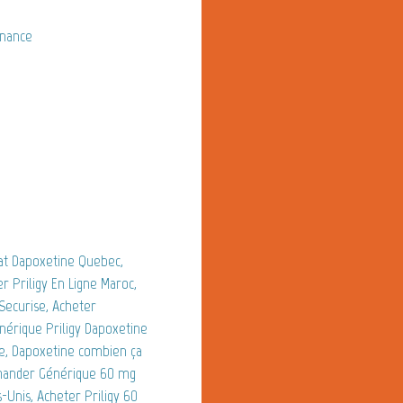
nnance
hat Dapoxetine Quebec,
Priligy En Ligne Maroc,
Securise, Acheter
nérique Priligy Dapoxetine
e, Dapoxetine combien ça
mmander Générique 60 mg
-Unis, Acheter Priligy 60