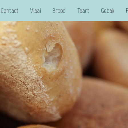
Contact
Vlaai
Brood
Taart
Gebak