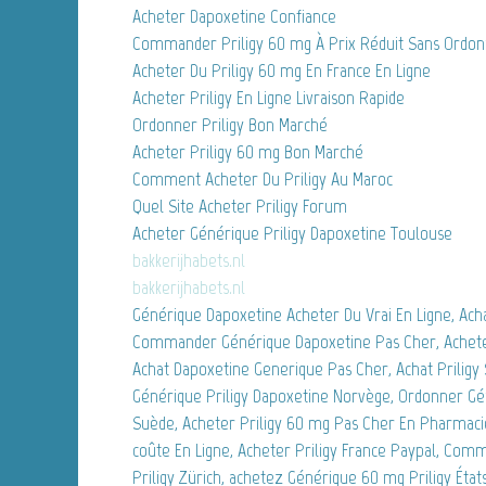
Acheter Dapoxetine Confiance
Commander Priligy 60 mg À Prix Réduit Sans Ordo
Acheter Du Priligy 60 mg En France En Ligne
Acheter Priligy En Ligne Livraison Rapide
Ordonner Priligy Bon Marché
Acheter Priligy 60 mg Bon Marché
Comment Acheter Du Priligy Au Maroc
Quel Site Acheter Priligy Forum
Acheter Générique Priligy Dapoxetine Toulouse
bakkerijhabets.nl
bakkerijhabets.nl
Générique Dapoxetine Acheter Du Vrai En Ligne, Ac
Commander Générique Dapoxetine Pas Cher, Acheter 
Achat Dapoxetine Generique Pas Cher, Achat Priligy 
Générique Priligy Dapoxetine Norvège, Ordonner Gé
Suède, Acheter Priligy 60 mg Pas Cher En Pharmaci
coûte En Ligne, Acheter Priligy France Paypal, Co
Priligy Zürich, achetez Générique 60 mg Priligy États