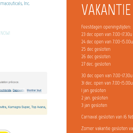
aceuticals, Inc.
VAKANTIE
Feestdagen openingstijden:
) NOW!
23 dec open van 7.00-17.30u
24 dec open van 7.00-15.00
25 dec gesloten
26 dec gesloten
27 dec. gesloten
30 dec open van 7.00-17.30u
31 dec. open van 7.00-15.00u
1 jan gesloten
2 jan. gesloten
3 jan gesloten
Carnaval gesloten van 16 fe
Zomer vakantie gesloten va