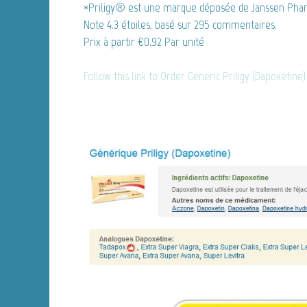
*Priligy® est une marque déposée de Janssen Pharm
Note
4.3
étoiles, basé sur
295
commentaires.
Prix à partir
€0.92
Par unité
Follow this link to Order Generic Priligy (Dapoxetine