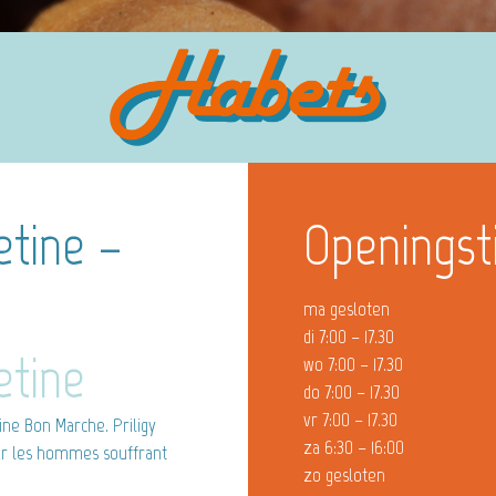
etine –
Openingst
ma gesloten
di 7:00 – 17.30
etine
wo 7:00 – 17.30
do 7:00 – 17.30
vr 7:00 – 17.30
ne Bon Marche. Priligy
za 6:30 – 16:00
ur les hommes souffrant
zo gesloten