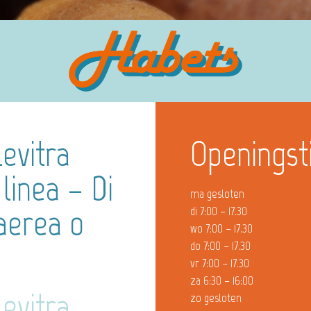
evitra
Openingst
linea – Di
ma gesloten
 aerea o
di 7:00 – 17.30
wo 7:00 – 17.30
do 7:00 – 17.30
vr 7:00 – 17.30
za 6:30 – 16:00
evitra
zo gesloten