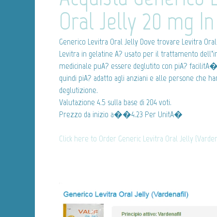
Oral Jelly 20 mg In
Generico Levitra Oral Jelly
Dove trovare Levitra Oral
Levitra in gelatine A? usato per il trattamento dell
medicinale puA? essere deglutito con piA? facilitA
quindi piA? adatto agli anziani e alle persone che h
deglutizione.
Valutazione
4.5
sulla base di
204
voti.
Prezzo da inizio
a��4.23
Per UnitA�
Click here to Order Generic Levitra Oral Jelly (Varde