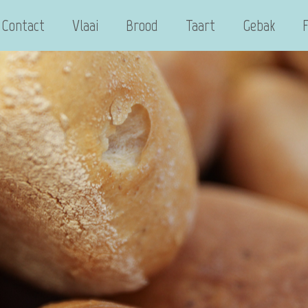
Contact
Vlaai
Brood
Taart
Gebak