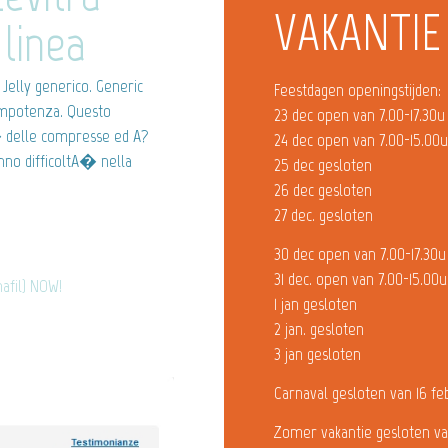
VAKANTIE
 linea
 Jelly generico. Generic
Feestdagen openingstijden:
’impotenza. Questo
23 dec open van 7.00-17.30u
� delle compresse ed A?
24 dec open van 7.00-15.00
anno difficoltA� nella
25 dec gesloten
26 dec gesloten
27 dec. gesloten
30 dec open van 7.00-17.30u
31 dec. open van 7.00-15.00u
nafil) NOW!
1 jan gesloten
2 jan. gesloten
3 jan gesloten
Carnaval gesloten van 16 fe
Zomer vakantie gesloten va