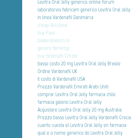
Levitra Oral Jelly generico online forum
laboratorios fabricam generico Levitra Oral Jelly
in linea Vardenafil Danimarca
cheap Accutane
buy Paxil
bakkerijhabets.nl
generic Nimotop
buy Sildenafil Citrate
basso costo 20 mg Levitra Oral Jelly Brasile
Ordine Vardenafil UK
Il costo di Vardenafil USA
Prezzo Vardenafil Emirati Arabi Uniti
comprar Levitra Oral Jelly farmacia chile
farmacia galeno Levitra Oral Jelly
Acquistare Levitra Oral Jelly 20 mg Australia
Prezzo basso Levitra Oral Jelly Vardenafil Grecia
cuanto cuesta el Levitra Oral Jelly en farmacia
qual e o nome generico do Levitra Oral Jelly