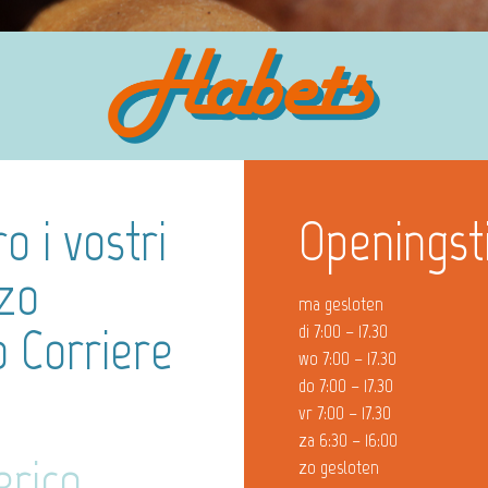
o i vostri
Openingst
zzo
ma gesloten
o Corriere
di 7:00 – 17.30
wo 7:00 – 17.30
do 7:00 – 17.30
vr 7:00 – 17.30
za 6:30 – 16:00
erico
zo gesloten