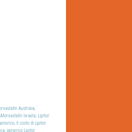
orvastatin Australia,
Atorvastatin Israele, Lipitor
nerico, Il costo di Lipitor
a, generico Lipitor