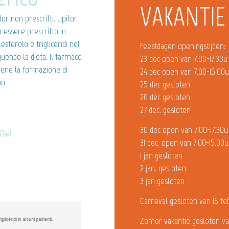
VAKANTIE
r non prescritti. Lipitor
 essere prescritto in
esterolo e trigliceridi nel
Feestdagen openingstijden:
guendo la dieta. Il farmaco
23 dec open van 7.00-17.30u
viene la formazione di
24 dec open van 7.00-15.00
po.
25 dec gesloten
26 dec gesloten
27 dec. gesloten
30 dec open van 7.00-17.30u
NOW!
31 dec. open van 7.00-15.00u
1 jan gesloten
2 jan. gesloten
3 jan gesloten
Carnaval gesloten van 16 fe
Zomer vakantie gesloten va