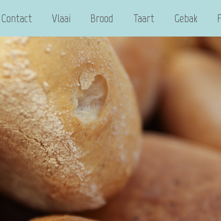
Contact
Vlaai
Brood
Taart
Gebak