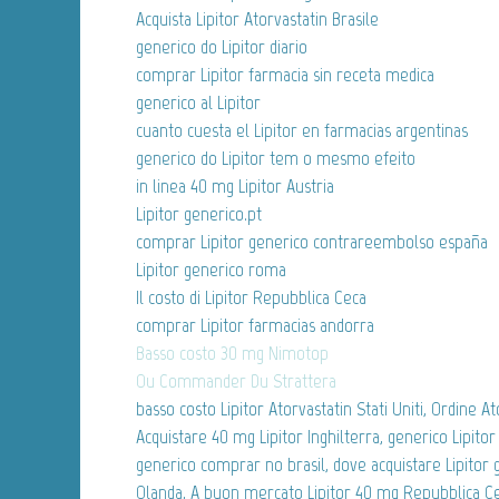
Acquista Lipitor Atorvastatin Brasile
generico do Lipitor diario
comprar Lipitor farmacia sin receta medica
generico al Lipitor
cuanto cuesta el Lipitor en farmacias argentinas
generico do Lipitor tem o mesmo efeito
in linea 40 mg Lipitor Austria
Lipitor generico.pt
comprar Lipitor generico contrareembolso españa
Lipitor generico roma
Il costo di Lipitor Repubblica Ceca
comprar Lipitor farmacias andorra
Basso costo 30 mg Nimotop
Ou Commander Du Strattera
basso costo Lipitor Atorvastatin Stati Uniti, Ordine At
Acquistare 40 mg Lipitor Inghilterra, generico Lipitor 
generico comprar no brasil, dove acquistare Lipitor ge
Olanda, A buon mercato Lipitor 40 mg Repubblica Cec