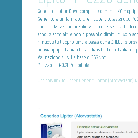
Generico Lipitor
Dove comprare generico 40 mg Lipito
Generico è un farmaco che riduce il colesterolo. Può
concomitanza con una dieta specifica se i livelli di col
sangue sono alti e non è possibile diminuirli solo se
rimuove le lipoproteine a bassa densità (LDL) e pre
nuove lipoproteine a bassa densità da parte del cor
Valutazione
4.1
sulla base di
353
voti.
Prezzo da
€0.21
Per pillola
Use this link to Order Generic Lipitor (Atorvastatin) 