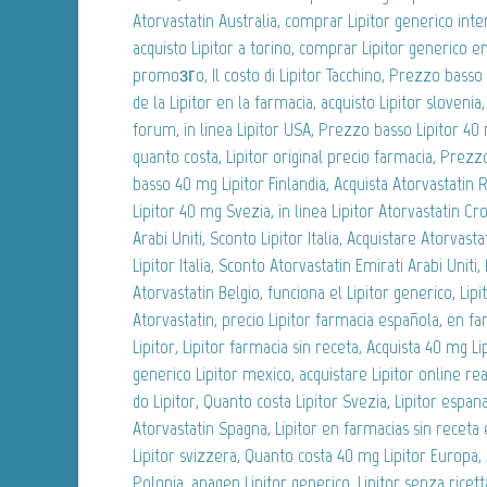
Atorvastatin Australia, comprar Lipitor generico inter
acquisto Lipitor a torino, comprar Lipitor generico e
promoзгo, Il costo di Lipitor Tacchino, Prezzo basso
de la Lipitor en la farmacia, acquisto Lipitor slovenia
forum, in linea Lipitor USA, Prezzo basso Lipitor 40
quanto costa, Lipitor original precio farmacia, Prez
basso 40 mg Lipitor Finlandia, Acquista Atorvastatin
Lipitor 40 mg Svezia, in linea Lipitor Atorvastatin Cr
Arabi Uniti, Sconto Lipitor Italia, Acquistare Atorvast
Lipitor Italia, Sconto Atorvastatin Emirati Arabi Uniti
Atorvastatin Belgio, funciona el Lipitor generico, Lipi
Atorvastatin, precio Lipitor farmacia española, en f
Lipitor, Lipitor farmacia sin receta, Acquista 40 mg 
generico Lipitor mexico, acquistare Lipitor online r
do Lipitor, Quanto costa Lipitor Svezia, Lipitor espan
Atorvastatin Spagna, Lipitor en farmacias sin receta
Lipitor svizzera, Quanto costa 40 mg Lipitor Europa, 
Polonia, anagen Lipitor generico, Lipitor senza ricet