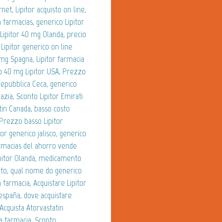
net, Lipitor acquisto on line,
n farmacias, generico Lipitor
 Lipitor 40 mg Olanda, precio
, Lipitor generico on line
 mg Spagna, Lipitor farmacia
zo 40 mg Lipitor USA, Prezzo
 Repubblica Ceca, generico
oazia, Sconto Lipitor Emirati
atin Canada, basso costo
, Prezzo basso Lipitor
tor generico jalisco, generico
armacias del ahorro vende
Lipitor Olanda, medicamento
eato, qual nome do generico
a farmacia, Acquistare Lipitor
 españa, dove acquistare
Acquista Atorvastatin
ta farmacia, Sconto