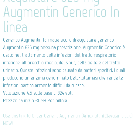
Augmentin Generico In
linea
Generico Augmentin
farmacia sicuro di acquistare generico
Augmentin 625 mg nessuna prescrizione. Augmentin Generico è
usato nel trattamento delle infezioni del tratto respiratorio
inferiore, all’orecchio medio, del sinus, della pelle e del tratto
urinario. Queste infezioni sono causate da batteri specifici, i quali
producono un enzima denominato beta-lattamasi che rende le
infezioni particolarmente difficili da curare.
Valutazione
4.5
sulla base di
324
voti.
Prezzo da inizio
€0.98
Per pillola
Use this link to Order Generic Augmentin (Amoxicillin/Clavulanic acid)
NOW!