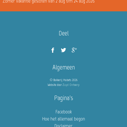
Zomer vakantie gesloten van 2 aug t/m 24 aug 2026
Deel
Algemeen
© Bakkerij Habets 2026
Website door
Zuyd Ontwerp
Pagina's
Facebook
Hoe het allemaal begon
Disclaimer