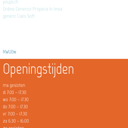
youpii.ch
Ordine Generico Propecia In linea
generic Cialis Soft
RWU0w
Openingstijden
ma gesloten
di 7:00 – 17.30
wo 7:00 – 17.30
do 7:00 – 17.30
vr 7:00 – 17.30
za 6:30 – 16:00
zo gesloten