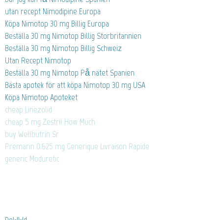
utan recept Nimodipine Europa
Köpa Nimotop 30 mg Billig Europa
Beställa 30 mg Nimotop Billig Storbritannien
Beställa 30 mg Nimotop Billig Schweiz
Utan Recept Nimotop
Beställa 30 mg Nimotop På nätet Spanien
Bästa apotek för att köpa Nimotop 30 mg USA
Köpa Nimotop Apoteket
cheap Linezolid
cheap 5 mg Zestril How Much
buy Wellbutrin Sr
Premarin 0.625 mg Generique Livraison Rapide
generic Moduretic
DeWWd