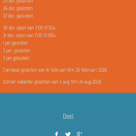
25 dec gesloten
26 dec gesloten
27 dec. gesloten
30 dec open van 7.00-17.30u
31 dec. open van 7.00-15.00u
1 jan gesloten
2 jan. gesloten
3 jan gesloten
Carnaval gesloten van 16 februari t/m 26 februari 2026
Zomer vakantie gesloten van 2 aug t/m 24 aug 2026
Deel