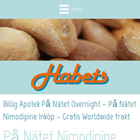
Menu
Billig Apotek På Nätet Overnight – På Nätet
Nimodipine Inköp – Gratis Worldwide frakt
På Nätet Nimodipine