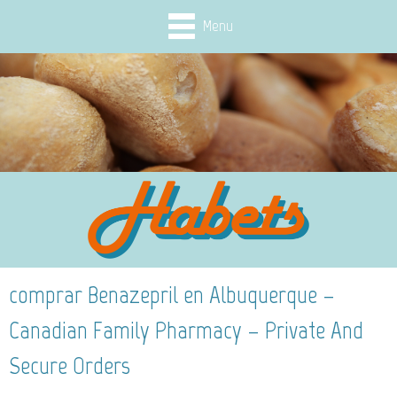
Menu
comprar Benazepril en Albuquerque –
Canadian Family Pharmacy – Private And
Secure Orders