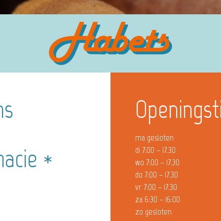
ns
Openingst
ma gesloten
acie *
di 7:00 – 17.30
wo 7:00 – 17.30
do 7:00 – 17.30
vr 7:00 – 17.30
za 6:30 – 16:00
zo gesloten