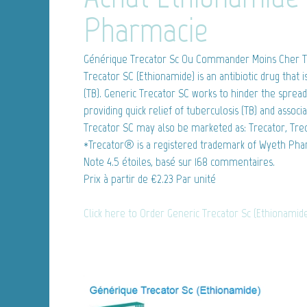
Pharmacie
Générique Trecator Sc
Ou Commander Moins Cher Tr
Trecator SC (Ethionamide) is an antibiotic drug that 
(TB). Generic Trecator SC works to hinder the spreadi
providing quick relief of tuberculosis (TB) and asso
Trecator SC may also be marketed as: Trecator, Tre
*Trecator® is a registered trademark of Wyeth Phar
Note
4.5
étoiles, basé sur
168
commentaires.
Prix à partir de
€2.23
Par unité
Click here to Order Generic Trecator Sc (Ethionamid