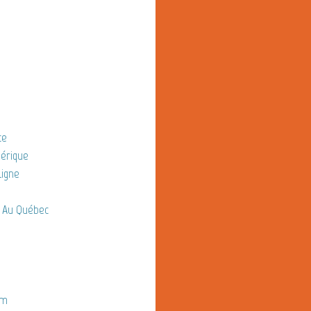
ce
nérique
Ligne
 Au Québec
um