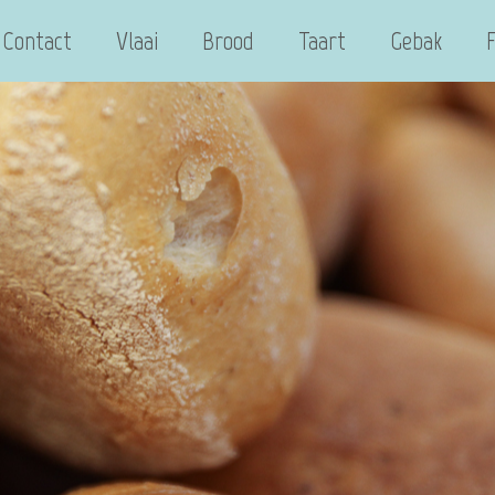
Contact
Vlaai
Brood
Taart
Gebak