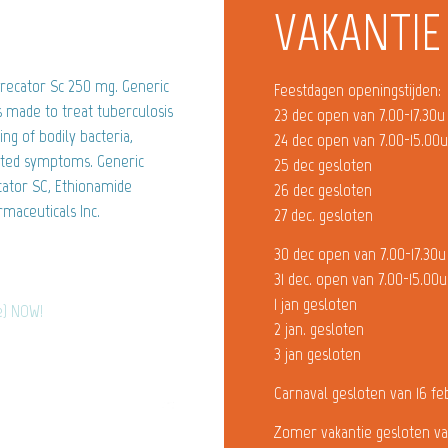
VAKANTIE
ecator Sc 250 mg. Generic
Feestdagen openingstijden:
is made to treat tuberculosis
23 dec open van 7.00-17.30u
ng of bodily bacteria,
24 dec open van 7.00-15.00
ciated symptoms. Generic
25 dec gesloten
cator SC, Ethionamide
26 dec gesloten
maceuticals Inc.
27 dec. gesloten
30 dec open van 7.00-17.30u
31 dec. open van 7.00-15.00u
1 jan gesloten
e) NOW!
2 jan. gesloten
3 jan gesloten
Carnaval gesloten van 16 fe
Zomer vakantie gesloten va