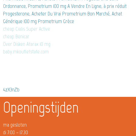
Ordonnance, Prometrium 100 mg A Vendre En Ligne, à prix réduit
Progesterone, Acheter Du Vrai Prometrium Bon Marché, Achat
Générique 100 mg Prometrium Grèce
cheap Cialis Super Active
cheap Benicar
Över Disken Atarax 10 mg
baby.mkoutletstate.com
4zX3nZb
Openingstijden
ma gesloten
di 7:00 – 17.30