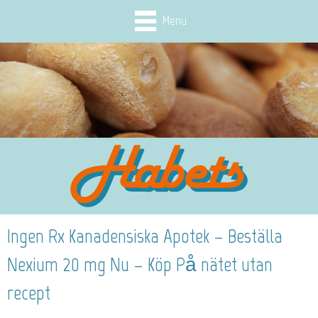
Menu
Ingen Rx Kanadensiska Apotek – Beställa
Nexium 20 mg Nu – Köp På nätet utan
recept