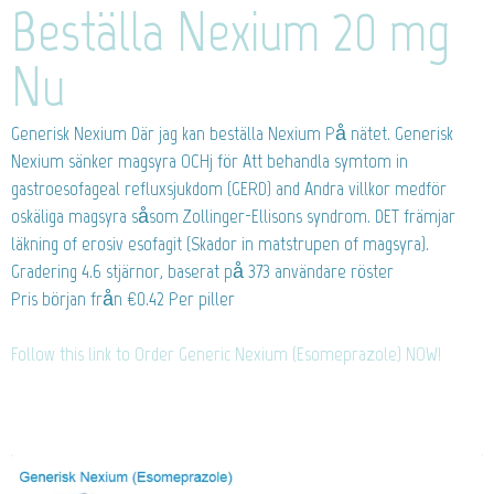
Beställa Nexium 20 mg
Nu
Generisk Nexium
Där jag kan beställa Nexium På nätet. Generisk
Nexium sänker magsyra OCHj för Att behandla symtom in
gastroesofageal refluxsjukdom (GERD) and Andra villkor medför
oskäliga magsyra såsom Zollinger-Ellisons syndrom. DET främjar
läkning of erosiv esofagit (Skador in matstrupen of magsyra).
Gradering
4.6
stjärnor, baserat på
373
användare röster
Pris början från
€0.42
Per piller
Follow this link to Order Generic Nexium (Esomeprazole) NOW!