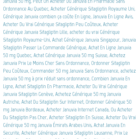
Januvia 50 mg, Peut On Acheter Du Januvia En Pharmacie Sans
Ordonnance Au Quebec, Acheter Générique Sitagliptin Royaume Uni,
Générique Januvia combien ça coûte En Ligne, Januvia En Ligne Avis,
Acheter Du Vrai Générique Sitagliptin Peu Coûteux, Acheter
Générique Januvia Sitagliptin Lille, acheter du vrai Générique
Sitagliptin Royaume-Uni, Achat Générique Januvia Singapour, Januvia
Sitagliptin Passer La Commande Générique, Achat En Ligne Januvia
50 mg Quebec, Achat Générique Januvia 50 mg Suisse, Achetez
Januvia Prix Le Moins Cher Sans Ordonnance, Ordonner Sitagliptin
Peu Coûteux, Commander 50 mg Januvia Sans Ordonnance, achetez
Januvia 50 mg à prix réduit sans ordonnance, Combien Januvia En
Ligne, Achat Sitagliptin En Pharmacie, Acheter Du Vrai Générique
Januvia Sitagliptin Genève, Achetez Générique 50 mg Januvia
Autriche, Achat Du Sitagliptin Sur Internet, Ordonner Générique 50
mg Januvia Bordeaux, Acheter Januvia Internet Canada, Ou Acheter
Du Sitagliptin Pas Cher, Acheter Sitagliptin En Suisse, Acheter Du Vrai
Générique 50 mg Januvia Émirats Arabes Unis, Achat Januvia En
Securite, Acheter Générique Januvia Sitagliptin Lausanne, Prix Le