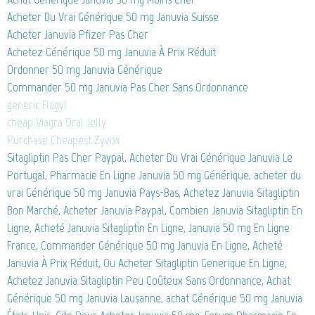
Acheter Du Vrai Générique 50 mg Januvia Suisse
Acheter Januvia Pfizer Pas Cher
Achetez Générique 50 mg Januvia À Prix Réduit
Ordonner 50 mg Januvia Générique
Commander 50 mg Januvia Pas Cher Sans Ordonnance
generic Flagyl
cheap Viagra Oral Jelly
Purchase Cheapest Zyvox
Sitagliptin Pas Cher Paypal, Acheter Du Vrai Générique Januvia Le
Portugal, Pharmacie En Ligne Januvia 50 mg Générique, acheter du
vrai Générique 50 mg Januvia Pays-Bas, Achetez Januvia Sitagliptin
Bon Marché, Acheter Januvia Paypal, Combien Januvia Sitagliptin En
Ligne, Acheté Januvia Sitagliptin En Ligne, Januvia 50 mg En Ligne
France, Commander Générique 50 mg Januvia En Ligne, Acheté
Januvia À Prix Réduit, Ou Acheter Sitagliptin Generique En Ligne,
Achetez Januvia Sitagliptin Peu Coûteux Sans Ordonnance, Achat
Générique 50 mg Januvia Lausanne, achat Générique 50 mg Januvia