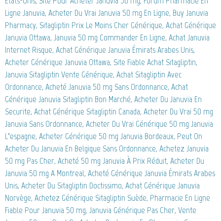
États-Unis, Site Pour Acheter Januvia 50 mg, Forum Pharmacie En
Ligne Januvia, Acheter Du Vrai Januvia 50 mg En Ligne, Buy Januvia
Pharmacy, Sitagliptin Prix Le Moins Cher Générique, Achat Générique
Januvia Ottawa, Januvia 50 mg Commander En Ligne, Achat Januvia
Internet Risque, Achat Générique Januvia Émirats Arabes Unis,
Acheter Générique Januvia Ottawa, Site Fiable Achat Sitagliptin,
Januvia Sitagliptin Vente Générique, Achat Sitagliptin Avec
Ordonnance, Acheté Januvia 50 mg Sans Ordonnance, Achat
Générique Januvia Sitagliptin Bon Marché, Acheter Du Januvia En
Securite, Achat Générique Sitagliptin Canada, Acheter Du Vrai 50 mg
Januvia Sans Ordonnance, Acheter Du Vrai Générique 50 mg Januvia
L’espagne, Acheter Générique 50 mg Januvia Bordeaux, Peut On
Acheter Du Januvia En Belgique Sans Ordonnance, Achetez Januvia
50 mg Pas Cher, Acheté 50 mg Januvia À Prix Réduit, Acheter Du
Januvia 50 mg A Montreal, Acheté Générique Januvia Émirats Arabes
Unis, Acheter Du Sitagliptin Doctissimo, Achat Générique Januvia
Norvège, Achetez Générique Sitagliptin Suède, Pharmacie En Ligne
Fiable Pour Januvia 50 mg, Januvia Générique Pas Cher, Vente