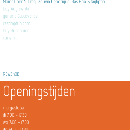
Moins Cher 50 mg Januvia Générique, Bas Prix Sitagliptin
buy Augmentin
generic Glucovance
castingduo.com
buy Bupropion
runer.it
REw3h0B
Openingstijden
ma gesloten
di 7:00 – 17.30
wo 7:00 – 17.30
do 7:00 – 17.30