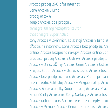
Arcoxia prodej léků přes internet
Cena Arcoxia v Brno
prodej Arcoxia
Koupit Arcoxia bez predpisu
Kamagra 100 mg rezeptfrei kaufen
cheap Viagra Super Active
ceny Arcoxia v lékárnách, Kolik stojí Arcoxia v Brno, 
předpis na internetu, Cena Arcoxia bez predpisu, Ar
online, Arcoxia Bezpecné nákupy, Arcoxia online Cen
predpisu, prodej Arcoxia v Ostrava, Arcoxia prodej l
Arcoxia v Brno, účinky Arcoxia, Cena Arcoxia v Ostra
Prague, Koupit Arcoxia v Ostrava, levné Arcoxia bez
Arcoxia bez predpisu, levné Arcoxia v Plzen, prodam
bez receptu, Kolik stojí Arcoxia v Prague, nákup Arco
Arcoxia, Arcoxia pilulky Koupit, prodej Arcoxia v Pra
Brno, účinky Arcoxia na ženy, Náklady z Arcoxia bez 
Arcoxia online levné, Arcoxia cena bez recepty, lev
Arcoxia v Prague, Arcoxia Cena bez predpisu, Arcoxia