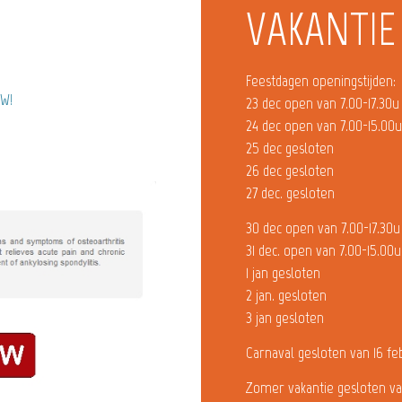
VAKANTIE
Feestdagen openingstijden:
OW!
23 dec open van 7.00-17.30u
24 dec open van 7.00-15.00
25 dec gesloten
26 dec gesloten
27 dec. gesloten
30 dec open van 7.00-17.30u
31 dec. open van 7.00-15.00u
1 jan gesloten
2 jan. gesloten
3 jan gesloten
Carnaval gesloten van 16 fe
Zomer vakantie gesloten va