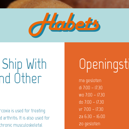
 Ship With
Openingst
And Other
ma gesloten
di 7:00 – 17.30
wo 7:00 – 17.30
do 7:00 – 17.30
vr 7:00 – 17.30
coxia is used for treating
za 6:30 – 16:00
arthritis. It is also used for
zo gesloten
chronic musculoskeletal