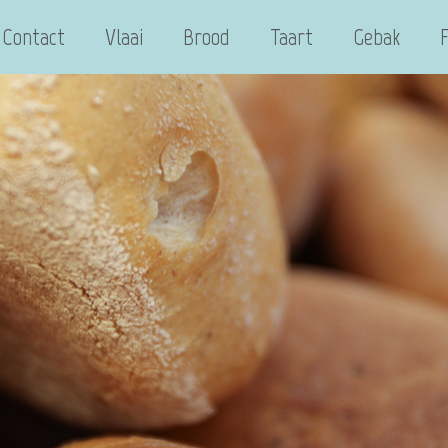
Contact
Vlaai
Brood
Taart
Gebak