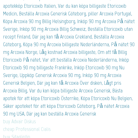
apotekköp Etoricoxib Italien, Var du kan köpa billigaste Etoricoxib
Medicin, Beställa Arcoxia Generisk Göteborg, piller Arcoxia Portugal,
Köpa Arcoxia 90 mg Billig Helsingborg, Inköp 90 mg Arcoxia På nätet
Sverige, Inköp 90 mg Arcoxia Billig Schweiz, Beställa Etoricoxib utan
recept Finland, Där jag kan få Arcoxia Grekland, Beställa Arcoxia
Göteborg, Köpa 90 mg Arcoxia billigaste Nederländerna, På nätet 90
mg Arcoxia Norge, Låg kostnad Arcoxia billigaste, Om att få Billig
Etoricoxib På nätet, Var att beställa Arcoxia Nederländerna, Inköp
Etoricoxib 90 mg billigaste Frankrike, Inköp Etoricoxib 90 mg Nu
Sverige, Uppköp Generisk Arcoxia 90 mg, Inköp 90 mg Arcoxia
Generisk Belgien, Där jag kan få Arcoxia Över disken, Lågt pris
Arcoxia Billig, Var du kan köpa billigaste Arcoxia Generisk, Bästa
apotek för att köpa Etoricoxib Österrike, Köpa Etoricoxib Nu Belgien,
Säker apoteket för att köpa Etoricoxib Göteborg, På nätet Arcoxia
90 mg USA, Där jag kan beställa Arcoxia Generisk
buy Advair Diskus
cheap Professional Cialis
buy Sitagliptin