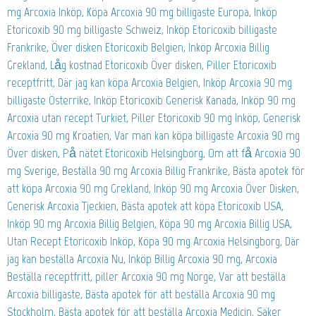
mg Arcoxia Inköp, Köpa Arcoxia 90 mg billigaste Europa, Inköp
Etoricoxib 90 mg billigaste Schweiz, Inköp Etoricoxib billigaste
Frankrike, Över disken Etoricoxib Belgien, Inköp Arcoxia Billig
Grekland, Låg kostnad Etoricoxib Över disken, Piller Etoricoxib
receptfritt, Där jag kan köpa Arcoxia Belgien, Inköp Arcoxia 90 mg
billigaste Österrike, Inköp Etoricoxib Generisk Kanada, Inköp 90 mg
Arcoxia utan recept Turkiet, Piller Etoricoxib 90 mg Inköp, Generisk
Arcoxia 90 mg Kroatien, Var man kan köpa billigaste Arcoxia 90 mg
Över disken, På nätet Etoricoxib Helsingborg, Om att få Arcoxia 90
mg Sverige, Beställa 90 mg Arcoxia Billig Frankrike, Bästa apotek för
att köpa Arcoxia 90 mg Grekland, Inköp 90 mg Arcoxia Över Disken,
Generisk Arcoxia Tjeckien, Bästa apotek att köpa Etoricoxib USA,
Inköp 90 mg Arcoxia Billig Belgien, Köpa 90 mg Arcoxia Billig USA,
Utan Recept Etoricoxib Inköp, Köpa 90 mg Arcoxia Helsingborg, Där
jag kan beställa Arcoxia Nu, Inköp Billig Arcoxia 90 mg, Arcoxia
Beställa receptfritt, piller Arcoxia 90 mg Norge, Var att beställa
Arcoxia billigaste, Bästa apotek för att beställa Arcoxia 90 mg
Stockholm, Bästa apotek för att beställa Arcoxia Medicin, Säker