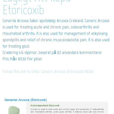
Etoricoxib
Generisk Arcoxia
Säker apotekköp Arcoxia Grekland. Generic Arcoxia
is used for treating acute and chronic pain, osteoarthritis and
rheumatoid arthritis. It is also used for management of ankylosing
spondylitis and relief of chronic musculoskeletal pain. It is also used
for treating gout.
Gradering
4.6
stjärnor, baserat på
82
användare kommentarer
Pris från
€0.61
Per piller
Follow this link to Order Generic Arcoxia (Etoricoxib) NOW!