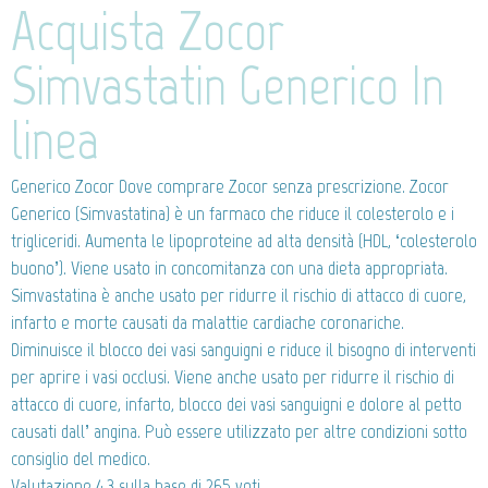
Acquista Zocor
Simvastatin Generico In
linea
Generico Zocor
Dove comprare Zocor senza prescrizione. Zocor
Generico (Simvastatina) è un farmaco che riduce il colesterolo e i
trigliceridi. Aumenta le lipoproteine ad alta densità (HDL, ‘colesterolo
buono’). Viene usato in concomitanza con una dieta appropriata.
Simvastatina è anche usato per ridurre il rischio di attacco di cuore,
infarto e morte causati da malattie cardiache coronariche.
Diminuisce il blocco dei vasi sanguigni e riduce il bisogno di interventi
per aprire i vasi occlusi. Viene anche usato per ridurre il rischio di
attacco di cuore, infarto, blocco dei vasi sanguigni e dolore al petto
causati dall’ angina. Può essere utilizzato per altre condizioni sotto
consiglio del medico.
Valutazione
4.3
sulla base di
265
voti.