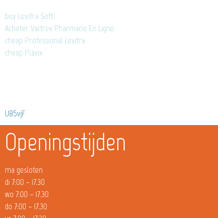
buy Levitra Soft
Acheter Valtrex Pharmacie En Ligne
cheap Professional Levitra
cheap Plavix
U85vjF
Openingstijden
ma gesloten
di 7:00 – 17.30
wo 7:00 – 17.30
do 7:00 – 17.30