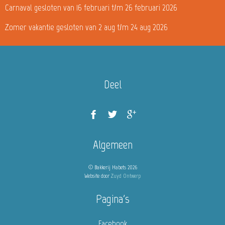
Carnaval gesloten van 16 februari t/m 26 februari 2026
Zomer vakantie gesloten van 2 aug t/m 24 aug 2026
Deel
Algemeen
© Bakkerij Habets 2026
Website door
Zuyd Ontwerp
Pagina's
Facebook