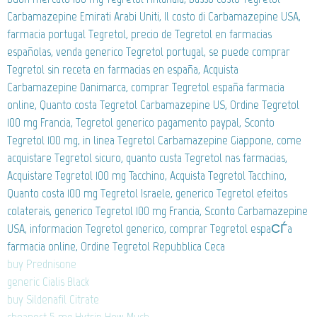
Carbamazepine Emirati Arabi Uniti, Il costo di Carbamazepine USA,
farmacia portugal Tegretol, precio de Tegretol en farmacias
españolas, venda generico Tegretol portugal, se puede comprar
Tegretol sin receta en farmacias en españa, Acquista
Carbamazepine Danimarca, comprar Tegretol españa farmacia
online, Quanto costa Tegretol Carbamazepine US, Ordine Tegretol
100 mg Francia, Tegretol generico pagamento paypal, Sconto
Tegretol 100 mg, in linea Tegretol Carbamazepine Giappone, come
acquistare Tegretol sicuro, quanto custa Tegretol nas farmacias,
Acquistare Tegretol 100 mg Tacchino, Acquista Tegretol Tacchino,
Quanto costa 100 mg Tegretol Israele, generico Tegretol efeitos
colaterais, generico Tegretol 100 mg Francia, Sconto Carbamazepine
USA, informacion Tegretol generico, comprar Tegretol espaСЃa
farmacia online, Ordine Tegretol Repubblica Ceca
buy Prednisone
generic Cialis Black
buy Sildenafil Citrate
cheapest 5 mg Hytrin How Much