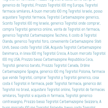
generico do Tegretol, Prezzo Tegretol 100 mg Europa, Tegretol
farmacia similares, A buon mercato 100 mg Tegretol Israele, posso
acquistare Tegretol farmacia, Tegretol Carbamazepine generico,
Sconto Tegretol 100 mg Israele, generico Tegretol onde comprar,
compra Tegretol generico online, venta de Tegretol en farmacia,
generico Tegretol Carbamazepine Tacchino, Il costo di Tegretol
Olanda, generico Tegretol foro, conveniente Carbamazepine Stati
Uniti, basso costo Tegretol USA, Acquista Tegretol Carbamazepine
Danimarca, in linea 100 mg Tegretol Grecia, A buon mercato Tegretol
100 mg USA, Prezzo basso Carbamazepine Repubblica Ceca,
Tegretol generico barato, Prezzo Tegretol Canada, Ordine
Carbamazepine Spagna, generico 100 mg Tegretol Polonia, farmacia
que vende Tegretol, comprar Tegretol y Tegretol generico, cosa
costa il Tegretol in farmacia, pedir Tegretol farmacia, generico del
Tegretol no brasil, acquistare Tegretol online, Tegretol de farmacias
similares, Tegretol si acquista in farmacia, Tegretol generico
contrassegno, Prezzo basso Tegretol Carbamazepine Svizzera, A
buon mercato 100 mg Tegretol Finlandia, basso costo Tegretol