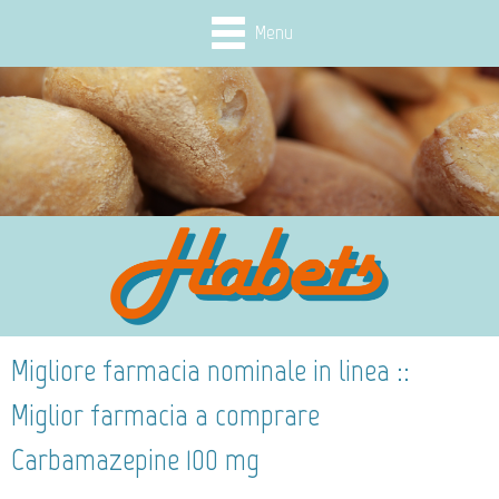
Menu
Migliore farmacia nominale in linea ::
Miglior farmacia a comprare
Carbamazepine 100 mg