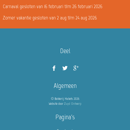
Carnaval gesloten van 16 februari t/m 26 februari 2026
Zomer vakantie gesloten van 2 aug t/m 24 aug 2026
Deel
Algemeen
© Bakkerij Habets 2026
Website door
Zuyd Ontwerp
Pagina's