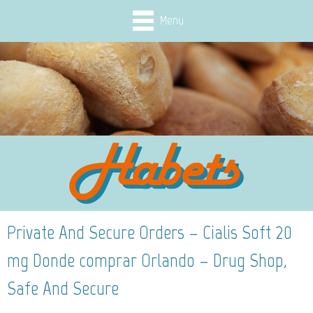
Menu
Private And Secure Orders – Cialis Soft 20
mg Donde comprar Orlando – Drug Shop,
Safe And Secure