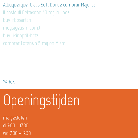
Albuquerque, Cialis Soft Donde comprar Majorca
Il costo di Deltasone 40 mg In linea
buy Irbesartan
muglagelisim.com.tr
buy Lisinopril-hctz
comprar Lotensin 5 mg en Miami
Y4RuK
Openingstijden
ma gesloten
di 7:00 – 17.30
wo 7:00 – 17.30