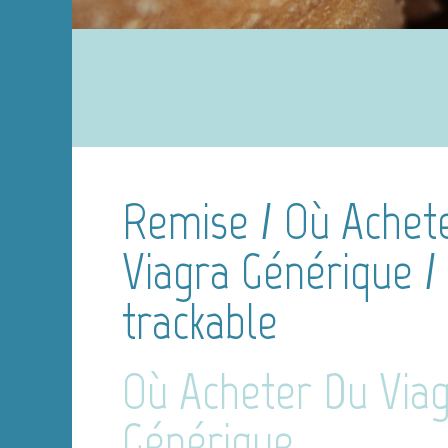
Remise / Où Achet
Viagra Générique / 
trackable
Où Acheter Du Via
Générique