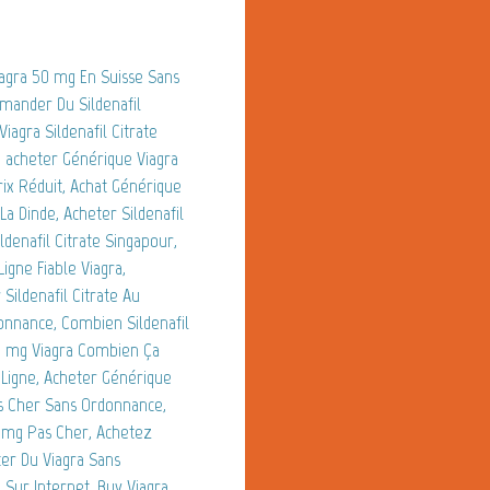
Viagra 50 mg En Suisse Sans
mander Du Sildenafil
iagra Sildenafil Citrate
, acheter Générique Viagra
x Réduit, Achat Générique
a Dinde, Acheter Sildenafil
ldenafil Citrate Singapour,
igne Fiable Viagra,
Sildenafil Citrate Au
onnance, Combien Sildenafil
50 mg Viagra Combien Ça
 Ligne, Acheter Générique
ins Cher Sans Ordonnance,
 mg Pas Cher, Achetez
ter Du Viagra Sans
Sur Internet, Buy Viagra