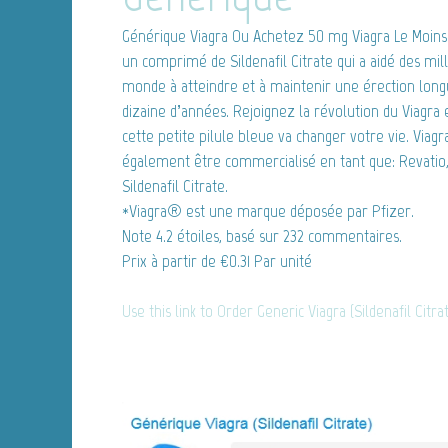
Générique Viagra
Ou Achetez 50 mg Viagra Le Moins 
un comprimé de Sildenafil Citrate qui a aidé des m
monde à atteindre et à maintenir une érection lon
dizaine d’années. Rejoignez la révolution du Viag
cette petite pilule bleue va changer votre vie. Viag
également être commercialisé en tant que: Revatio, T
Sildenafil Citrate.
*Viagra® est une marque déposée par Pfizer.
Note
4.2
étoiles, basé sur
232
commentaires.
Prix à partir de
€0.31
Par unité
Use this link to Order Generic Viagra (Sildenafil Citr