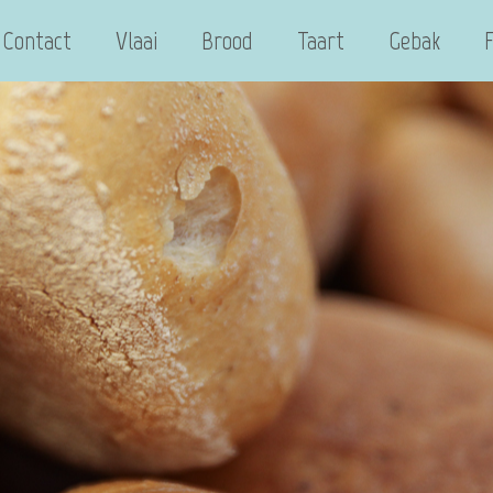
Contact
Vlaai
Brood
Taart
Gebak