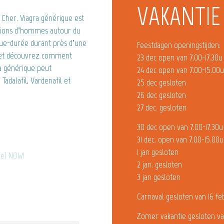
VAKANTIE
Cher. Viagra générique est
illions d’hommes autour du
gue-durée durant près d’une
Feestdagen openingstijden:
ra et découvrez comment
23 dec open van 7.00-17.30u
ra générique peut
24 dec open van 7.00-15.00
adalafil, Vardenafil et
25 dec gesloten
26 dec gesloten
27 dec. gesloten
30 dec open van 7.00-17.30u
31 dec. open van 7.00-15.00u
1 jan gesloten
ate) NOW!
2 jan. gesloten
3 jan gesloten
Carnaval gesloten van 16 fe
Zomer vakantie gesloten va