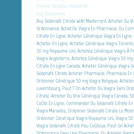
Ponstel Beställa receptfritt
buy Glucovance
Buy Sildenafil Citrate With Mastercard, Acheter Du 
Ordonnance, Achat De Viagra En Pharmacie, Ou Com
Citrate En Ligne, Acheter Générique Viagra En Ligne, V
Acheter En Ligne, Acheter Générique Viagra Toronto
50 mg Royaume-Uni, Achetez Générique Viagra À Pri
Viagra Angleterre, Achetez Générique Viagra 50 mg L
Citrate En Ligne Canada, Acheter Générique Viagra Si
Sildenafil Citrate Acheter Pharmacie, Pharmacie En L
Ordonner Générique 50 mg Viagra Belgique, Acheter 
Luxembourg, Peut T On Acheter Du Viagra Sans Ord
Citrate, Acheter Du Vrai Générique Viagra Canada, 
Coûte En Ligne, Commander Du Sildenafil Citrate En
Viagra Marseille, Ordonner Sildenafil Citrate Le Mo
Ordonner Générique Viagra Royaume Uni, Viagra 50
Viagra Sildenafil Citrate Peu Coûteux, Peut On Ache
Ordonnance Dans Une Pharmacie, Ou Acheter Viagra 