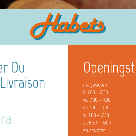
er Du
Openingst
Livraison
ma gesloten
di 7:00 – 17.30
wo 7:00 – 17.30
do 7:00 – 17.30
gra
vr 7:00 – 17.30
za 6:30 – 16:00
zo gesloten