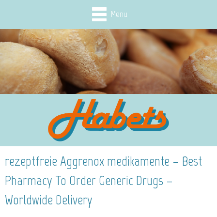
Menu
rezeptfreie Aggrenox medikamente – Best
Pharmacy To Order Generic Drugs –
Worldwide Delivery