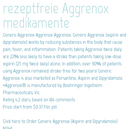
rezeptfreie Aggrenox
medikamente
Generic Aggrenox
Aggrenox Aggrenox. Generic Aggrenox (aspirin and
dipyridamole) works by reducing substances in the body that cause
pain, fever, and inflammation. Patients taking Aggrenox twice daily
are 22% less likely to have a stroke than patients taking low-dose
aspirin (25 mg twice daily) alone. In addition, over 90% of patients
using Aggrenox remained stroke-free for two years! Generic
Aggrenox is also marketed as Persantine, Aspirin and Dipyridamole.
*Aggrenox® is manufactured by Boehringer Ingelheim
Pharmaceuticals, Inc.
Rating
4.2
stars, based on
184
comments
Price start from
$0.37
Per pill
Click here to Order Generic Aggrenox (Aspirin and Dipyridamole)
NOW!