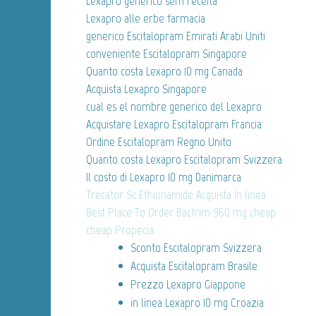
Lexapro generico sem receita
Lexapro alle erbe farmacia
generico Escitalopram Emirati Arabi Uniti
conveniente Escitalopram Singapore
Quanto costa Lexapro 10 mg Canada
Acquista Lexapro Singapore
cual es el nombre generico del Lexapro
Acquistare Lexapro Escitalopram Francia
Ordine Escitalopram Regno Unito
Quanto costa Lexapro Escitalopram Svizzera
Il costo di Lexapro 10 mg Danimarca
Trecator Sc Ethionamide Acquista In linea
Best Place To Order Bactrim 960 mg cheap
cheap Propecia
Sconto Escitalopram Svizzera
Acquista Escitalopram Brasile
Prezzo Lexapro Giappone
in linea Lexapro 10 mg Croazia