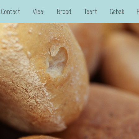
Contact
Vlaai
Brood
Taart
Gebak