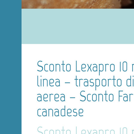
Sconto Lexapro 10 
linea – trasporto d
aerea – Sconto Fa
canadese
Sconto Lexapro 10 