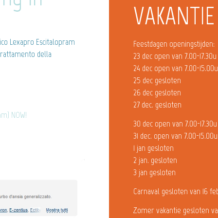
VAKANTIE
ico Lexapro Escitalopram
Feestdagen openingstijden:
trattamento della
23 dec open van 7.00-17.30u
24 dec open van 7.00-15.00
25 dec gesloten
26 dec gesloten
27 dec. gesloten
ram) NOW!
30 dec open van 7.00-17.30u
31 dec. open van 7.00-15.00u
1 jan gesloten
2 jan. gesloten
3 jan gesloten
Carnaval gesloten van 16 fe
Zomer vakantie gesloten va