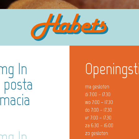
mg In
Openingst
i posta
ma gesloten
rmacia
di 7:00 – 17.30
wo 7:00 – 17.30
do 7:00 – 17.30
vr 7:00 – 17.30
za 6:30 – 16:00
mg In
zo gesloten