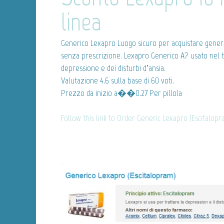
linea
Generico Lexapro
Luogo sicuro per acquistare gener
senza prescrizione. Lexapro Generico A? usato nel 
depressione e dei disturbi d’ansia.
Valutazione
4.6
sulla base di
60
voti.
Prezzo da inizio
a��0.27
Per pillola
Follow this link to Order Generic Lexapro (Escitalop