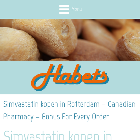
Menu
Simvastatin kopen in Rotterdam – Canadian
Pharmacy – Bonus For Every Order
Simvastatin kopen in