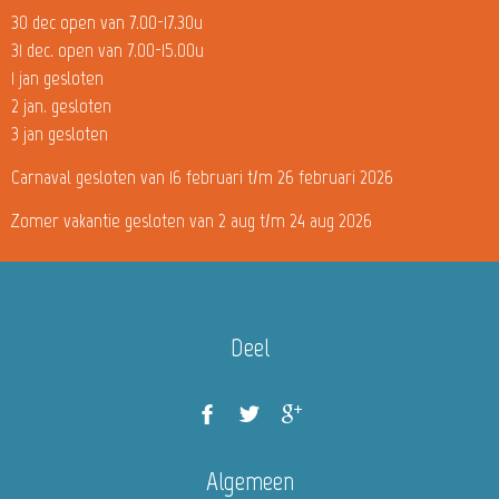
30 dec open van 7.00-17.30u
31 dec. open van 7.00-15.00u
1 jan gesloten
2 jan. gesloten
3 jan gesloten
Carnaval gesloten van 16 februari t/m 26 februari 2026
Zomer vakantie gesloten van 2 aug t/m 24 aug 2026
Deel
Algemeen