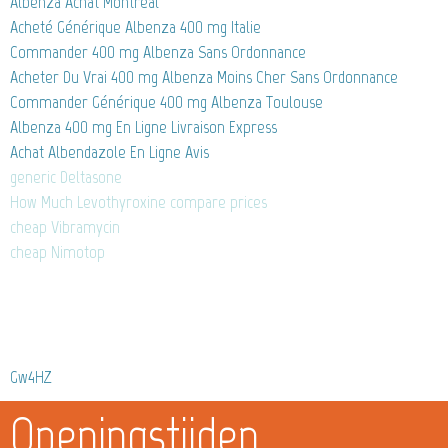
Albenza Achat Montreal
Acheté Générique Albenza 400 mg Italie
Commander 400 mg Albenza Sans Ordonnance
Acheter Du Vrai 400 mg Albenza Moins Cher Sans Ordonnance
Commander Générique 400 mg Albenza Toulouse
Albenza 400 mg En Ligne Livraison Express
Achat Albendazole En Ligne Avis
generic Deltasone
How Much Levothyroxine compare prices
cheap Vibramycin
cheap Nimotop
Gw4HZ
Openingstijden