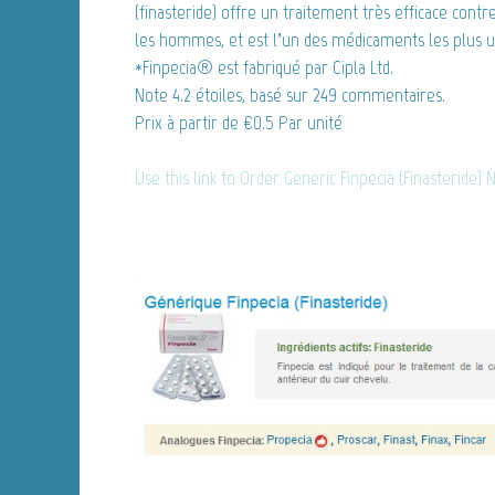
(finasteride) offre un traitement très efficace cont
les hommes, et est l’un des médicaments les plus ut
*Finpecia® est fabriqué par Cipla Ltd.
Note
4.2
étoiles, basé sur
249
commentaires.
Prix à partir de
€0.5
Par unité
Use this link to Order Generic Finpecia (Finasteride) 