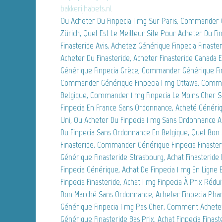
bakkerijhabets.nl
Ou Acheter Du Finpecia 1 mg Sur Paris, Commander 
Zürich, Quel Est Le Meilleur Site Pour Acheter Du Fi
Finasteride Avis, Achetez Générique Finpecia Finast
Acheter Du Finasteride, Acheter Finasteride Canada E
Générique Finpecia Grèce, Commander Générique Fi
Commander Générique Finpecia 1 mg Ottawa, Comme
Belgique, Commander 1 mg Finpecia Le Moins Cher 
Finpecia En France Sans Ordonnance, Acheté Généri
Uni, Ou Acheter Du Finpecia 1 mg Sans Ordonnance 
Du Finpecia Sans Ordonnance En Belgique, Quel Bon
Finasteride, Commander Générique Finpecia Finaste
Générique Finasteride Strasbourg, Achat Finasteride
Finpecia Générique, Achat De Finpecia 1 mg En Lign
Finpecia Finasteride, Achat 1 mg Finpecia À Prix Rédui
Bon Marché Sans Ordonnance, Acheter Finpecia Phar
Générique Finpecia 1 mg Pas Cher, Comment Acheter 
Générique Finasteride Bas Prix, Achat Finpecia Finas