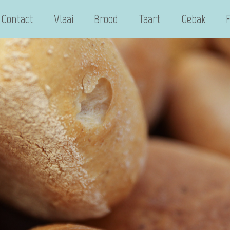
Contact
Vlaai
Brood
Taart
Gebak