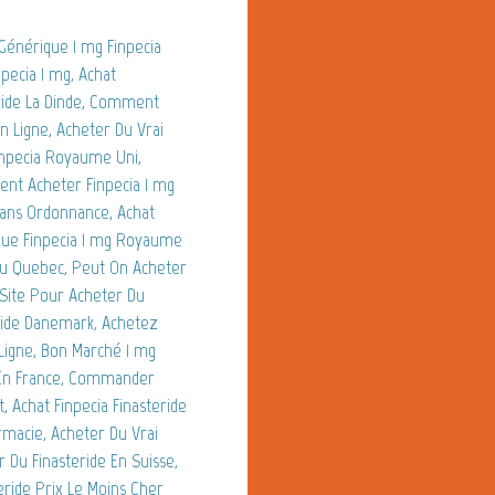
Générique 1 mg Finpecia
npecia 1 mg, Achat
eride La Dinde, Comment
n Ligne, Acheter Du Vrai
npecia Royaume Uni,
nt Acheter Finpecia 1 mg
Sans Ordonnance, Achat
que Finpecia 1 mg Royaume
Au Quebec, Peut On Acheter
 Site Pour Acheter Du
ride Danemark, Achetez
 Ligne, Bon Marché 1 mg
e En France, Commander
t, Achat Finpecia Finasteride
macie, Acheter Du Vrai
Du Finasteride En Suisse,
teride Prix Le Moins Cher