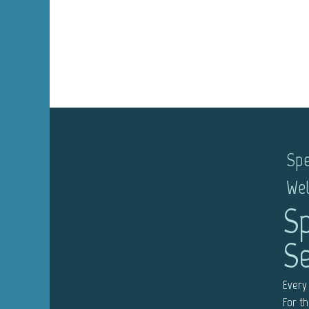
Spe
Wel
Sp
Se
Every 
For t