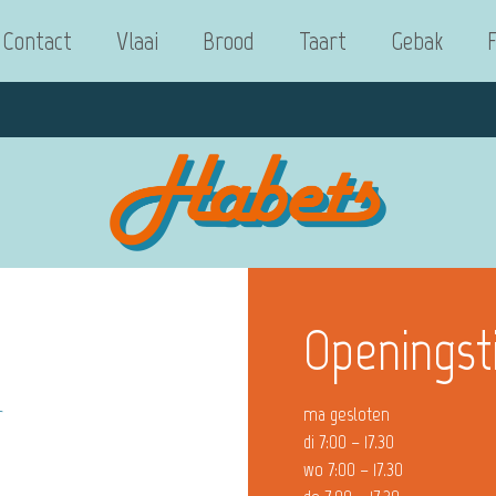
Contact
Vlaai
Brood
Taart
Gebak
Openingst
r
ma gesloten
di 7:00 – 17.30
wo 7:00 – 17.30