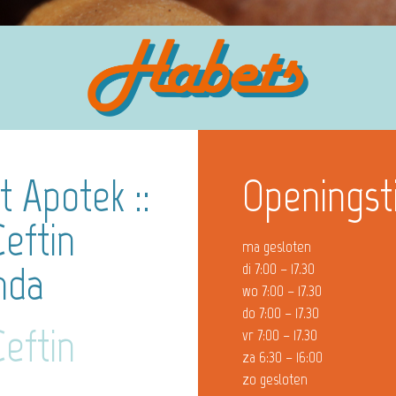
 Apotek ::
Openingst
eftin
ma gesloten
nda
di 7:00 – 17.30
wo 7:00 – 17.30
do 7:00 – 17.30
eftin
vr 7:00 – 17.30
za 6:30 – 16:00
zo gesloten