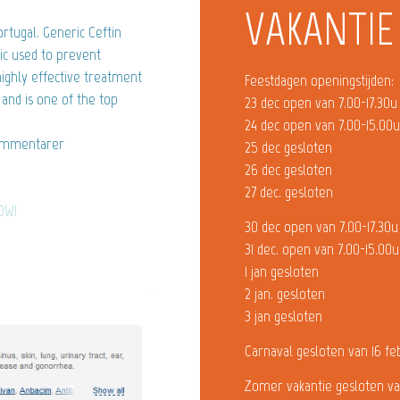
VAKANTIE
rtugal. Generic Ceftin
tic used to prevent
highly effective treatment
Feestdagen openingstijden:
 and is one of the top
23 dec open van 7.00-17.30u
24 dec open van 7.00-15.00
ommentarer
25 dec gesloten
26 dec gesloten
27 dec. gesloten
NOW!
30 dec open van 7.00-17.30u
31 dec. open van 7.00-15.00u
1 jan gesloten
2 jan. gesloten
3 jan gesloten
Carnaval gesloten van 16 fe
Zomer vakantie gesloten va