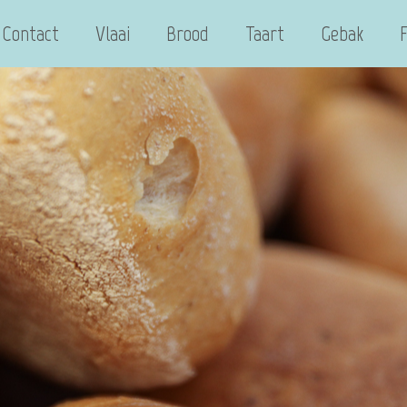
Contact
Vlaai
Brood
Taart
Gebak