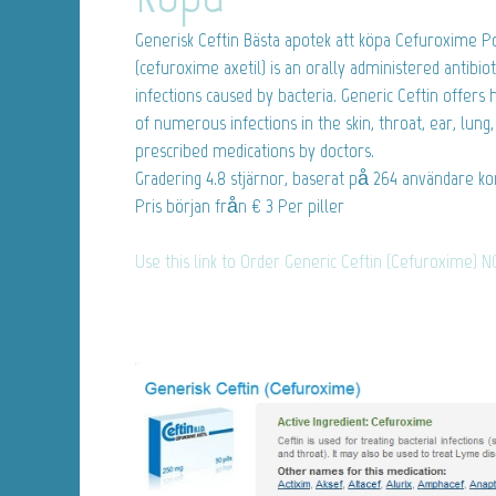
Generisk Ceftin
Bästa apotek att köpa Cefuroxime Po
(cefuroxime axetil) is an orally administered antibio
infections caused by bacteria. Generic Ceftin offers 
of numerous infections in the skin, throat, ear, lung,
prescribed medications by doctors.
Gradering
4.8
stjärnor, baserat på
264
användare k
Pris början från
€ 3
Per piller
Use this link to Order Generic Ceftin (Cefuroxime) 