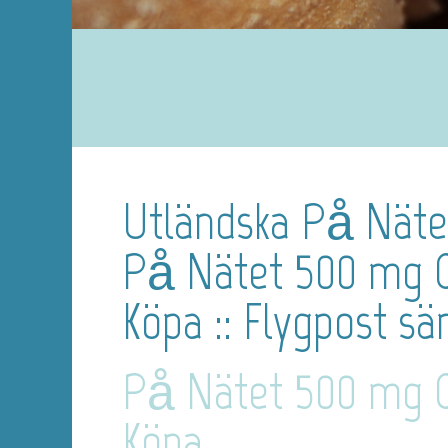
Utländska På Nätet
På Nätet 500 mg C
Köpa :: Flygpost sä
På Nätet 500 mg C
Köpa